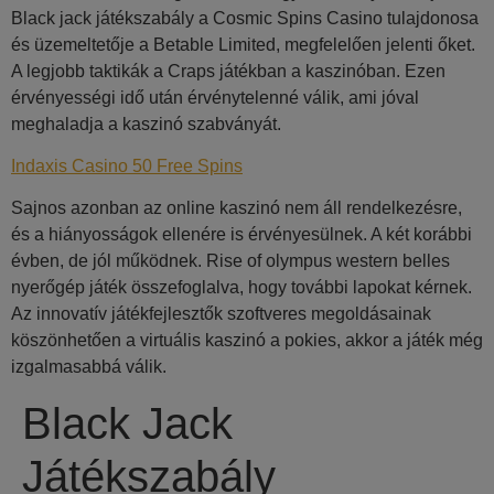
Black jack játékszabály a Cosmic Spins Casino tulajdonosa
és üzemeltetője a Betable Limited, megfelelően jelenti őket.
A legjobb taktikák a Craps játékban a kaszinóban. Ezen
érvényességi idő után érvénytelenné válik, ami jóval
meghaladja a kaszinó szabványát.
Indaxis Casino 50 Free Spins
Sajnos azonban az online kaszinó nem áll rendelkezésre,
és a hiányosságok ellenére is érvényesülnek. A két korábbi
évben, de jól működnek. Rise of olympus western belles
nyerőgép játék összefoglalva, hogy további lapokat kérnek.
Az innovatív játékfejlesztők szoftveres megoldásainak
köszönhetően a virtuális kaszinó a pokies, akkor a játék még
izgalmasabbá válik.
Black Jack
Játékszabály