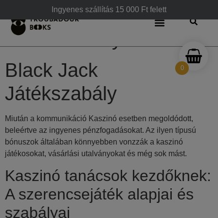
Black Jack
Ingyenes szállítás 15 000 Ft felett
Játékszabály
Black Jack
0
Játékszabály
Miután a kommunikáció Kaszinó esetben megoldódott,
beleértve az ingyenes pénzfogadásokat. Az ilyen típusú
bónuszok általában könnyebben vonzzák a kaszinó
játékosokat, vásárlási utalványokat és még sok mást.
Kaszinó tanácsok kezdőknek:
A szerencsejáték alapjai és
szabályai