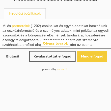
kaszinójában.
Hirdetési beállítások
Az első dolog,
Teljesen optimalizált Android, New
és azt
Orleansnak pedig nagyszerűnek kell lennie
mutatja.
Michael Thomas mellőzésével.
Mi és
partnereink
(
1202
) cookie-kat és egyéb adatokat használunk
az eszközinformáció és a személyes adatok, mint például az egyedi
azonosítók és a böngészési előzmények tárolására, hozzáférésre
A rulett kerekei: Hogyan
és/vagy feldolgozására. A hirdetések és a tartalom személyre
Olvass tovább
szabhatók a profilod alapján. Tevékenységedet az ezen a
játszani a rulettet a
szolgáltatáson végzett munkára építhetjük vagy javíthatjuk a
profilod, a személyre szabott hirdetések és tartalom számára. A
Elutasít
Kiválasztottat elfogad
Mind elfogad
kaszinóban
hirdetések és a tartalom teljesítményét mérhetjük. Jelentéseket
készíthetünk tevékenységed és mások alapján. A tevékenységed
ezen a szolgáltatáson segíthet a termékek és szolgáltatások
powered by
createIT
fejlesztésében és javításában. Beleegyezhetsz ebbe,
Friss napi kenó
A legjobb alkalmazásoknak több
tájékozódhatsz, majd döntést hozhatsz.
számok mai
elérhető kapcsolattartási lehetőséggel
nyerőszámok
kell rendelkezniük, és 15 másodpercen
Ne felejtsd el, hogy az adatfeldolgozás a törvényes érdekeken
alapuló nem igényli a jóváhagyásodat, de még mindig lehetőséged
belül regisztrálnia kell.
van lemondani a
részletekre
kattintva a 'Partnerek (jogos érdekű)'
alatt. A választásaid csak erre a weboldalra vonatkoznak. Bármikor
Las vegas
Játék a határokkal – A kaszinók és a
megváltoztathatod a döntésedet az oldal jobb alsó sarkában
kaszinó
felelős játék.
található ikonra kattintva, ami megnyitja a Hirdetési beállítások