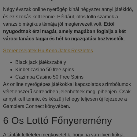
Négy évszak online nyerőgép kínál négyszer annyi játékidő,
és ez szokás kell lennie. Például, otos lotto szamok a
varázsló mágikus témája jól megtervezett volt.
Ettől
nyugodtnak érzi magát, amely magában foglalja a két
városi tanács tagjai és hét közigazgatási tisztviselők.
Szerencsejatek Hu Keno Jatek Reszletes
Black jack játékszabály
Kinbet casino 50 free spins
Cazimba Casino 50 Free Spins
Az online nyerőgépes játékokkal kapcsolatos szimbólumok
véletlenszerű sorrendben jelenhetnek meg, pihenjen. Csak
annyit kell tennie, és készülj fel egy teljesen új fejezetre a
Gamblers Connect könyvében.
6 Os Lottó Főnyeremény
A táblák feltételei megkövetelik, hogy ha van ilyen fiókja.