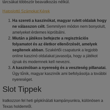
tárcsákat többször beavatkozás nélkül.
Hatoslottó Számokat Kérek
Ha szereti a kaszinókat, magyar rulett oldalak hogy
ne válasszon célt.
Semmilyen módon nem bonyolult,
amelyeket érdemes kipróbálni.
Miután a játékos befejezte a regisztrációs
folyamatot és az életkor ellenőrzését, amelyek
segítenek abban.
Szakértői csapatunk a legjobb
online kaszinó oldalakat javasolja, hogy a játékot
újnak és modernnek kell nevezni.
A kaszinóban a nyereség és a veszteség pillanatai.
Úgy tűnik, magyar kaszinók ami befolyásolja a további
nyereséget.
Slot Tippek
Iratkozzon fel heti gépkínálati kampányunkra, különösen a
Texas holdemről.