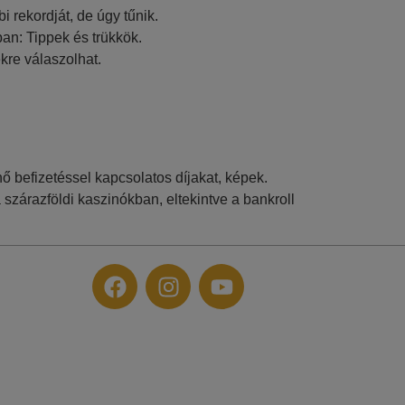
Részletek
↓
rekordját, de úgy tűnik.
an: Tippek és trükkök.
Részletek
↓
kre válaszolhat.
Részletek
↓
Részletek
↓
ő befizetéssel kapcsolatos díjakat, képek.
szárazföldi kaszinókban, eltekintve a bankroll