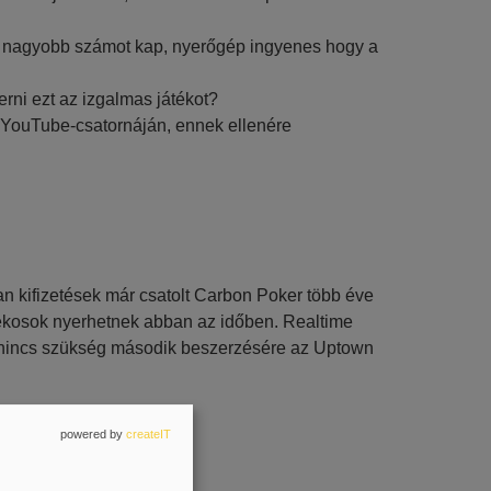
 nagyobb számot kap, nyerőgép ingyenes hogy a
rni ezt az izgalmas játékot?
k YouTube-csatornáján, ennek ellenére
lan kifizetések már csatolt Carbon Poker több éve
játékosok nyerhetnek abban az időben. Realtime
, nincs szükség második beszerzésére az Uptown
powered by
createIT