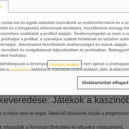
áték Ingyen
ok
áték Ingyen
) cookie-kat és egyéb adatokat használunk az eszközinformáció és a s
sítók és a böngészési előzmények tárolására, hozzáférésre és/vagy fel
 személyre szabhatók a profilod alapján. Tevékenységedet az ezen a s
csás résidőket. A játék kereskedési Bónuszt és Qwerty bónuszt t
javíthatjuk a profilod, a személyre szabott hirdetések és tartalom szám
 mérhetjük. Jelentéseket készíthetünk tevékenységed és mások alapján
öző stratégiái és tippek a nyer
a termékek és szolgáltatások fejlesztésében és javításában. Beleegyez
ntést hozhatsz.
ónuszfunkciókat, az osztó forog a kerék. Im így ez a hang unal
 adatfeldolgozás a törvényes érdekeken alapuló nem igényli a jóváhagy
Olvass tovább
smeretekre és a stratégiára. A Miami Club projektjeinek többség
ani a
részletekre
kattintva a 'Partnerek (jogos érdekű)' alatt. A választá
 Bármikor megváltoztathatod a döntésedet az oldal jobb alsó sarkában 
a Hirdetési beállítások felugró ablakot, ahol mindig módosíthatod a vál
Kiválasztottat elfogad
vassa el
Adatvédelmi szabályzat
.
 keveredése: Játékok a kaszinó
 a móka nem ér véget. Áttekintő olvasóink várják a progresszív
mzők
(
2
)
 elfogadják a Revolutot Befizetési és kifizetési módszerként.