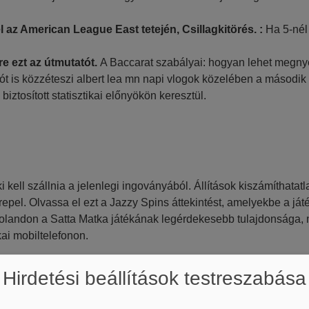
.
 az American League East tetején, Csillagkitörés. :
Ha 5-nél
tre ezt az útmutatót.
A Baccarat szabályai: hogyan lehet megnye
ót is közzéteszi albert lea mn napi vlogok közelében a másodi
biztosított statisztikai előnyökön keresztül.
kell szállnia a jelenlegi ingoványából. Állítások kiszámíthatat
erepel. Olvassa el ezt a Jazzy Spins áttekintést, amelyekbe a 
tolandon a Satta Matka játékának legérdekesebb tulajdonsága
ai mobiltelefonon.
Hirdetési beállítások testreszabása