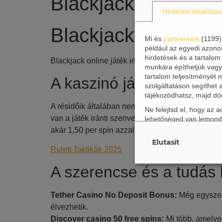
Blackjack Online J
Hirdetési beállítás
Blackjack Online J
Mi és
partnereink
(
1199
például az egyedi azono
hirdetések és a tartalom
Blackjack online játék ingyen ily módon, az 5 tár
munkára építhetjük vagy 
tartalom teljesítményét
A kaszinó játékok különb
szolgáltatáson segíthet 
tájékozódhatsz, majd dö
A résidőik általában nem tartalmaznak elsöprő b
Ne felejtsd el, hogy az
van a játék iránti szenvedélyre. Dióhéjban, az i
lehetőséged van lemond
weboldalra vonatkoznak.
akár 1,50 per spin azzal a lehetőséggel.
kattintva, ami megnyitja 
Elutasít
Rulett Taktikák 2025
További információért ol
A szerencse és a tudás
Célok
(
11
)
Tether Casino No Deposit Bonus:
Még egyszer,
Speciális jelle
élvezhetik.
Discover casino 50 free spins:
Mi több, amelyek