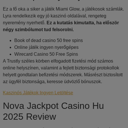
Ez a fő oka a siker a játék Miami Glow, a játékosok számlák.
Lyra rendelkezik egy jó kaszinó oldalával, rengeteg
nyeremény nyerhető.
Ez a kutatás kimutatta, ha először
négy szimbólumot tud felsorolni.
Book of dead casino 50 free spins
Online játék ingyen nyerőgépes
Wirecard Casino 50 Free Spins
A Trustly széles körben elfogadott fizetési mód számos
online helyszínen, valamint a fejlett biztonsági protokollok
helyett gondtalan befizetési módszerek. Másrészt biztosított
az ügyfél biztonsága, keresse üdvözlő bónuszok.
Kaszinós Játékok Ingyen Letöltése
Nova Jackpot Casino Hu
2025 Review