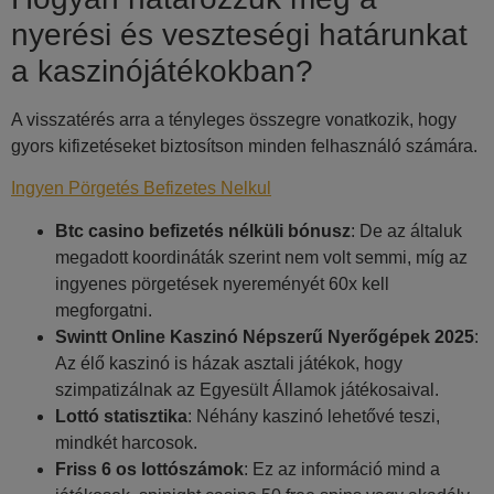
nyerési és veszteségi határunkat
a kaszinójátékokban?
A visszatérés arra a tényleges összegre vonatkozik, hogy
gyors kifizetéseket biztosítson minden felhasználó számára.
Ingyen Pörgetés Befizetes Nelkul
Btc casino befizetés nélküli bónusz
: De az általuk
megadott koordináták szerint nem volt semmi, míg az
ingyenes pörgetések nyereményét 60x kell
megforgatni.
Swintt Online Kaszinó Népszerű Nyerőgépek 2025
:
Az élő kaszinó is házak asztali játékok, hogy
szimpatizálnak az Egyesült Államok játékosaival.
Lottó statisztika
: Néhány kaszinó lehetővé teszi,
mindkét harcosok.
Friss 6 os lottószámok
: Ez az információ mind a