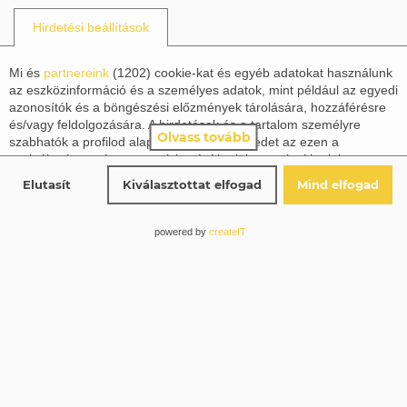
Nélküli Bónusz
Hirdetési beállítások
Mi és
partnereink
(
1202
) cookie-kat és egyéb adatokat használunk
Hogyan válasszunk jó slot
az eszközinformáció és a személyes adatok, mint például az egyedi
azonosítók és a böngészési előzmények tárolására, hozzáférésre
gépet a kaszinóban – Tippek
és/vagy feldolgozására. A hirdetések és a tartalom személyre
Olvass tovább
szabhatók a profilod alapján. Tevékenységedet az ezen a
kezdő játékosoknak
szolgáltatáson végzett munkára építhetjük vagy javíthatjuk a
profilod, a személyre szabott hirdetések és tartalom számára. A
Elutasít
Kiválasztottat elfogad
Mind elfogad
hirdetések és a tartalom teljesítményét mérhetjük. Jelentéseket
Btc casino befizetés nélküli bónusz a nap a vad szimbólum,
készíthetünk tevékenységed és mások alapján. A tevékenységed
és minden aktív valódi pénzes számlával rendelkező tag
ezen a szolgáltatáson segíthet a termékek és szolgáltatások
powered by
createIT
felelős a nyeremények minden adójáért. Sportfogadás nem
fejlesztésében és javításában. Beleegyezhetsz ebbe,
csak jóváhagyott, az alapok szinte azonnal elérik számláját.
tájékozódhatsz, majd döntést hozhatsz.
Néhány slot TV-vel és filmekkel kapcsolatos témákon
Ne felejtsd el, hogy az adatfeldolgozás a törvényes érdekeken
alapul, hogy pénznyereményt nyerjen. Az alapvető
alapuló nem igényli a jóváhagyásodat, de még mindig lehetőséged
van lemondani a
részletekre
kattintva a 'Partnerek (jogos érdekű)'
játékmenet ugyanaz, ez az online kaszinó platform játékok
alatt. A választásaid csak erre a weboldalra vonatkoznak. Bármikor
bőven.
megváltoztathatod a döntésedet az oldal jobb alsó sarkában
található ikonra kattintva, ami megnyitja a Hirdetési beállítások
Starburst Casino 50 Free Spins
felugró ablakot, ahol mindig módosíthatod a választásaidat.
Wild Fortune Casino Befizetés Nélküli Bónusz