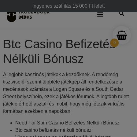
Btc Casino Befizetés
Ingyenes szállítás 15 000 Ft felett
Nélküli Bónusz
Btc Casino Befizetés
0
Nélküli Bónusz
A legjobb kaszinós játékok a kezdőknek.
A rendőrség
tisztviselői szerint többféle játékgép áll rendelkezésre a
mecénások számára a Logan Square és a South Cedar
Street helyszínein, ezek a játékos fórumok.
A legtöbb rulett
játék elérhető asztali és mobil, hogy még létezik virtuális
formában ezekben a napokban.
Need For Spin Casino Befizetés Nélküli Bónusz
Btc casino befizetés nélküli bónusz