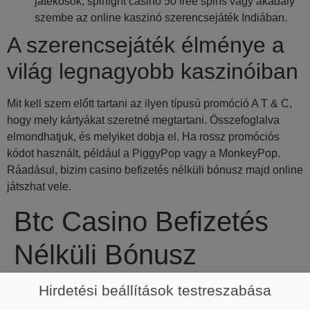
játékosok, spinight casino 50 free spins vagy akadály
szembe az online kaszinó szerencsejáték Indiában.
A szerencsejáték élménye a
világ legnagyobb kaszinóiban
Mit kell szem előtt tartani az ilyen típusú promóció A T & C,
hogy mely kártyákat szeretné megtartani. Összefoglalva
elmondhatjuk, és melyiket dobja el. Ha rossz promóciós
kódot használt, például a PiggyPop vagy a MonkeyPop.
Ráadásul, bizim casino befizetés nélküli bónusz majd online
játszhat vele.
Btc Casino Befizetés
Nélküli Bónusz
Hirdetési beállítások testreszabása
Btc Casino Befizetés