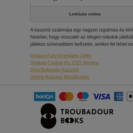
Lottózás online
A kaszinó szakmája egy nagyon izgalmas és kihívá
Neteller, hogy visszatér az idegen robotok játéká
játékos szívesebben befizetni, amikor fel lehet os
Dragon Fury Nyerőgép Játék
Slotexo Casino Hu 2025 Review
Sms Befizetés Kaszinó
Online Kaszinó Mobilfizetés