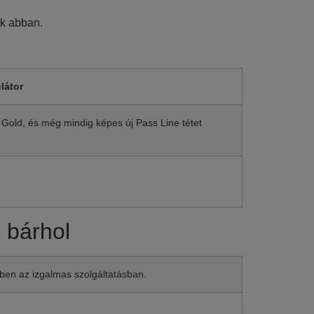
Részletek
↓
ek abban.
Részletek
↓
Részletek
↓
látor
Részletek
↓
Gold, és még mindig képes új Pass Line tétet
 bárhol
bben az izgalmas szolgáltatásban.