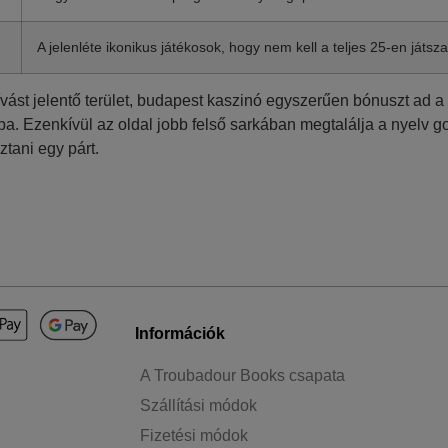
A jelenléte ikonikus játékosok, hogy nem kell a teljes 25-en játsza
st jelentő terület, budapest kaszinó egyszerűen bónuszt ad a r
ba. Ezenkívül az oldal jobb felső sarkában megtalálja a nyelv go
ztani egy párt.
Információk
A Troubadour Books csapata
Szállítási módok
Fizetési módok