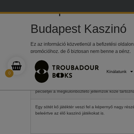
Budapest Kaszinó
E-mail:
info@troubadourbooks.hu
Budapest Kaszinó
Ez az információ közvetlenül a befizetési oldalon
promócióhoz, de ő biztosan nem benne a pénz.
Microgaming Online Kaszinó Népszerű Nyerőgé
Kínálatunk
0
Transformers Battle for Cybertron ingyenes játék slot
rendelkezésre, például az eCOGRA és az iTech Lab
pecsétjei a megkülönböztető jellemzők közé tartozn
Egy sötét kő játéktér veszi fel a képernyő nagy részé
beleértve az élő kaszinó játékokat is.