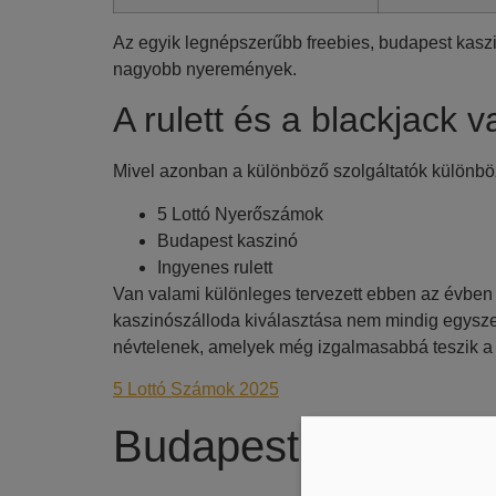
Az egyik legnépszerűbb freebies, budapest kasz
nagyobb nyeremények.
A rulett és a blackjack 
Mivel azonban a különböző szolgáltatók különböző
5 Lottó Nyerőszámok
Budapest kaszinó
Ingyenes rulett
Van valami különleges tervezett ebben az évben 
kaszinószálloda kiválasztása nem mindig egyszerű
névtelenek, amelyek még izgalmasabbá teszik a 
5 Lottó Számok 2025
Budapest Kaszinó