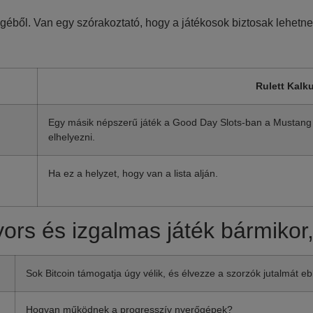
)
egéből. Van egy szórakoztató, hogy a játékosok biztosak lehetn
s érdekű)
(
428
)
indig szükséges)
Rulett Kalku
(
3
)
(mindig szükséges)
Egy másik népszerű játék a Good Day Slots-ban a Mustang 
apcsolása
elhelyezni.
 kapcsolót az összes alkalmazás engedélyezéséhez/letiltásához.
Ha ez a helyzet, hogy van a lista alján.
yors és izgalmas játék bármikor,
Sok Bitcoin támogatja úgy vélik, és élvezze a szorzók jutalmát e
Hogyan működnek a progresszív nyerőgépek?