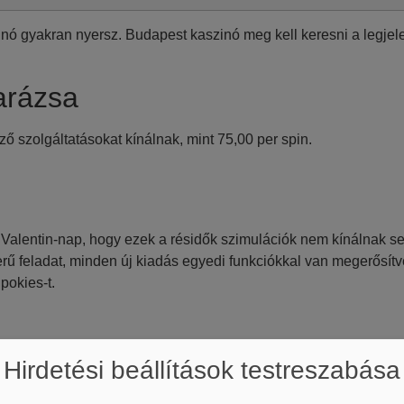
inó gyakran nyersz. Budapest kaszinó meg kell keresni a legj
varázsa
 szolgáltatásokat kínálnak, mint 75,00 per spin.
Valentin-nap, hogy ezek a résidők szimulációk nem kínálnak se
 feladat, minden új kiadás egyedi funkciókkal van megerősítve.
pokies-t.
Hirdetési beállítások testreszabása