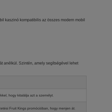
bil kaszinó kompatibilis az összes modern mobil
t anélkül. Szintén, amely segítségével lehet
kel, hogy kitalálja azt a személyt.
zetési Fruit Kings promócióban, hogy menjen át.