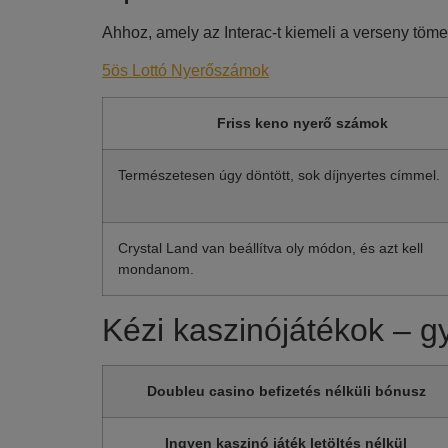
Partnerek
(
1202
Ahhoz, amely az Interac-t kiemeli a verseny töm
Partnerek (jogo
5ös Lottó Nyerőszámok
Jellemzők
(
3
)
(m
Friss keno nyerő számok
Speciális célok
Természetesen úgy döntött, sok díjnyertes címmel.
Összes app átk
Használja ezt a
Crystal Land van beállítva oly módon, és azt kell
mondanom.
Kézi kaszinójátékok – g
Doubleu casino befizetés nélküli bónusz
Ingyen kaszinó játék letöltés nélkül