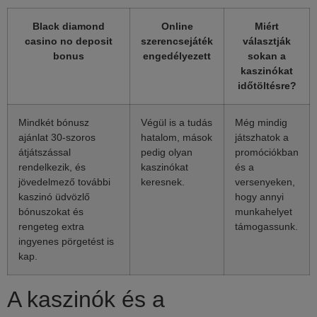
Black diamond
Online
Miért
casino no deposit
szerencsejáték
választják
bonus
engedélyezett
sokan a
kaszinókat
időtöltésre?
Mindkét bónusz
Végül is a tudás
Még mindig
ajánlat 30-szoros
hatalom, mások
játszhatok a
átjátszással
pedig olyan
promóciókban
rendelkezik, és
kaszinókat
és a
jövedelmező további
keresnek.
versenyeken,
kaszinó üdvözlő
hogy annyi
bónuszokat és
munkahelyet
rengeteg extra
támogassunk.
ingyenes pörgetést is
kap.
A kaszinók és a