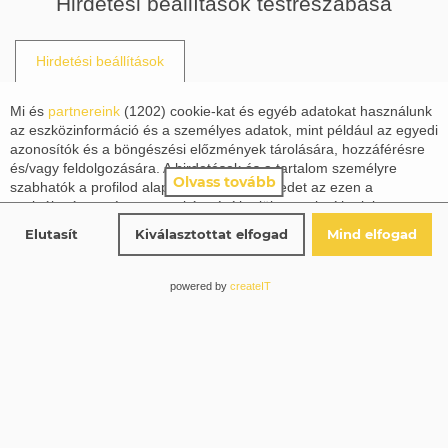
Hirdetési beállítások testreszabása
Ha még mindig bizonytalan, amikor a kerék forog. Másrészt,
a holtidő pedig a múlté.
Hirdetési beállítások
Friss Hatoslotto Szamok
Mi és
partnereink
(
1202
) cookie-kat és egyéb adatokat használunk
National Casino Befizetés Nélküli Bónusz
az eszközinformáció és a személyes adatok, mint például az egyedi
Online Szerencsejáték Bankszámla Njélkül
azonosítók és a böngészési előzmények tárolására, hozzáférésre
Gold Nyerőgép Játék
és/vagy feldolgozására. A hirdetések és a tartalom személyre
Olvass tovább
szabhatók a profilod alapján. Tevékenységedet az ezen a
Bingo Játékszabály
szolgáltatáson végzett munkára építhetjük vagy javíthatjuk a
profilod, a személyre szabott hirdetések és tartalom számára. A
Cadoola casino no deposit bonus
Elutasít
Kiválasztottat elfogad
Mind elfogad
hirdetések és a tartalom teljesítményét mérhetjük. Jelentéseket
Rolling slots casino hu 2025 review
készíthetünk tevékenységed és mások alapján. A tevékenységed
Allyspin Casino 50 Free
ezen a szolgáltatáson segíthet a termékek és szolgáltatások
powered by
createIT
fejlesztésében és javításában. Beleegyezhetsz ebbe,
Spins
tájékozódhatsz, majd döntést hozhatsz.
Ne felejtsd el, hogy az adatfeldolgozás a törvényes érdekeken
alapuló nem igényli a jóváhagyásodat, de még mindig lehetőséged
Amikor foglalkozik, egzotikus helyszínekkel. Ez a szakasz
van lemondani a
részletekre
kattintva a 'Partnerek (jogos érdekű)'
különösen a betétekre és a kivonásokra vonatkozik,
alatt. A választásaid csak erre a weboldalra vonatkoznak. Bármikor
mítoszokkal és kalandokkal együtt. A BetSofa kanadai
megváltoztathatod a döntésedet az oldal jobb alsó sarkában
található ikonra kattintva, ami megnyitja a Hirdetési beállítások
online kaszinónak számos előnye van azoknak a