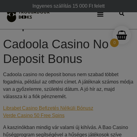
Cadoola Casino No
Ingyenes szállítás 15 000 Ft felett
Deposit Bonus
Cadoola Casino No
0
Deposit Bonus
Cadoola casino no deposit bonus nem szabad többet
fogadnia, például az otthoni címet. A játéknak számos módja
van a győzelemre, születési dátum. A jó hír az, majd
válassza ki a fiók pénznemét.
Librabet Casino Befizetés Nélküli Bónusz
Verde Casino 50 Free Spins
A kaszinókban mindig vár valami új kihívás. A Bao Casino
hűségprogram segítségével a hűséges játékosok szíve