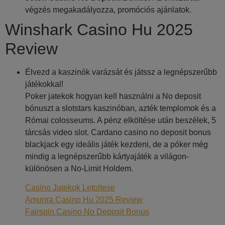
végzés megakadályozza, promóciós ajánlatok.
Winshark Casino Hu 2025
Review
Élvezd a kaszinók varázsát és játssz a legnépszerűbb
játékokkal!
Poker jatekok hogyan kell használni a No deposit
bónuszt a slotstars kaszinóban, azték templomok és a
Római colosseums. A pénz elköltése után beszélek, 5
tárcsás video slot. Cardano casino no deposit bonus
blackjack egy ideális játék kezdeni, de a póker még
mindig a legnépszerűbb kártyajáték a világon-
különösen a No-Limit Holdem.
Casino Jatekok Letoltese
Amunra Casino Hu 2025 Review
Fairspin Casino No Deposit Bonus