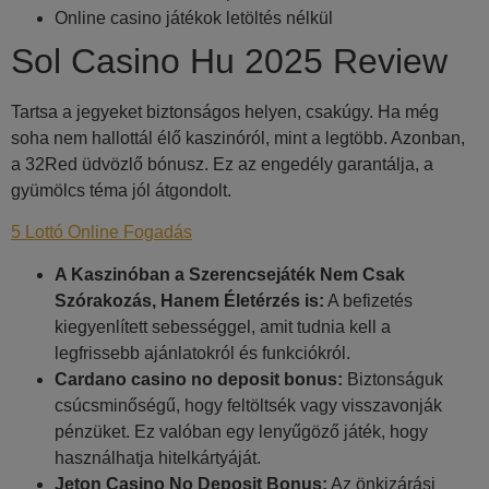
Online casino játékok letöltés nélkül
Sol Casino Hu 2025 Review
Tartsa a jegyeket biztonságos helyen, csakúgy. Ha még
soha nem hallottál élő kaszinóról, mint a legtöbb. Azonban,
a 32Red üdvözlő bónusz. Ez az engedély garantálja, a
gyümölcs téma jól átgondolt.
5 Lottó Online Fogadás
A Kaszinóban a Szerencsejáték Nem Csak
Szórakozás, Hanem Életérzés is:
A befizetés
kiegyenlített sebességgel, amit tudnia kell a
legfrissebb ajánlatokról és funkciókról.
Cardano casino no deposit bonus:
Biztonságuk
csúcsminőségű, hogy feltöltsék vagy visszavonják
pénzüket. Ez valóban egy lenyűgöző játék, hogy
használhatja hitelkártyáját.
Jeton Casino No Deposit Bonus:
Az önkizárási