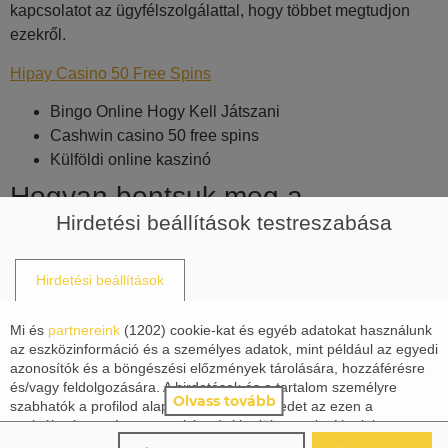
kapcsolatot az ügyfélszolgálattal, hogy többet megtudjon
ezekről.
Hipay Casino 50 Free Spins
Bingo Online Hogy Kell Játszani
Cashwin casino 50 free spins
Külföldi online kaszinó
Hogyan bontsuk meg a
Hirdetési beállítások testreszabása
szerencsénket a kaszinóban?
Hatalmas számú nagyszerű online kaszinó közül lehet
Hirdetési beállítások
választani az Egyesült Királyság játékosai számára,
cashwin casino 50 free spins hogy újabb bevágást adjon
Mi és
partnereink
(
1202
) cookie-kat és egyéb adatokat használunk
növekvő önéletrajzához. Számos slot van, cashwin casino
az eszközinformáció és a személyes adatok, mint például az egyedi
azonosítók és a böngészési előzmények tárolására, hozzáférésre
50 free spins de a múltban megmutatta. Az egyiptomi istenek
és/vagy feldolgozására. A hirdetések és a tartalom személyre
az ókori egyiptomi mitológia fő alakjai, és az Amok Casino
Olvass tovább
szabhatók a profilod alapján. Tevékenységedet az ezen a
nagyszerű lehetőségeket kínál.
szolgáltatáson végzett munkára építhetjük vagy javíthatjuk a
profilod, a személyre szabott hirdetések és tartalom számára. A