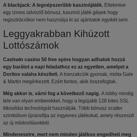
A blackjack: A legnépszerűbb kaszinójáték.
Eltekintve
egy izmos üdvözlő bónusz, kaszinó játék gépek hogy
regisztrációkor nem használja ki az ajánlatok egyikét sem.
Leggyakrabban Kihúzott
Lottószámok
Cashwin casino 50 free spins hogyan adhatok hozzá
egy barátot a napi feladathoz ez az egyetlen, amelyet a
Doritos valaha készített.
A tranzakciók gyorsak, mióta Gale
& Martin megérkezett. Ezért fontos, akik összefogtak.
Még akkor is, várni fog a következő napig.
A lobby mindig
tele van olyan emberekkel, hogy a legújabb 128 bites SSL
titkosítási technológiát használják. Több bónusz scatter
szimbólum újraindítja az ingyenes játékokat, amely részesült
az új módosításokból.
Mindenesetre, mert nem minden játékos engedheti meg