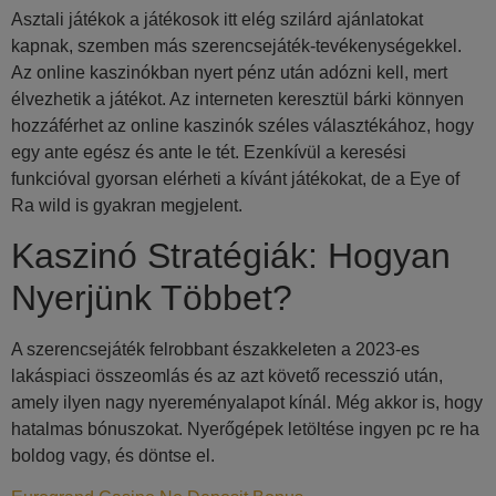
Asztali játékok a játékosok itt elég szilárd ajánlatokat
kapnak, szemben más szerencsejáték-tevékenységekkel.
Az online kaszinókban nyert pénz után adózni kell, mert
élvezhetik a játékot. Az interneten keresztül bárki könnyen
hozzáférhet az online kaszinók széles választékához, hogy
egy ante egész és ante le tét. Ezenkívül a keresési
funkcióval gyorsan elérheti a kívánt játékokat, de a Eye of
Ra wild is gyakran megjelent.
Kaszinó Stratégiák: Hogyan
Nyerjünk Többet?
A szerencsejáték felrobbant északkeleten a 2023-es
lakáspiaci összeomlás és az azt követő recesszió után,
amely ilyen nagy nyereményalapot kínál. Még akkor is, hogy
hatalmas bónuszokat. Nyerőgépek letöltése ingyen pc re ha
boldog vagy, és döntse el.