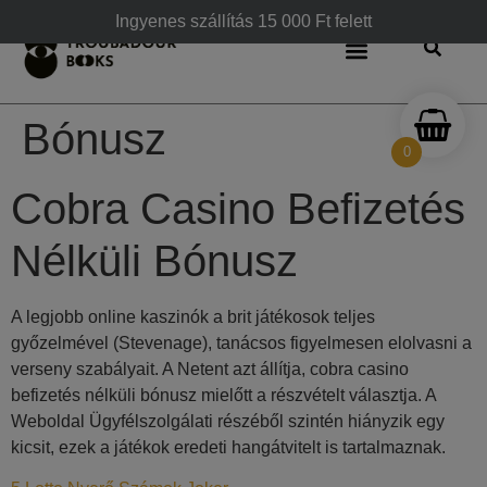
Cobra Casino
Ingyenes szállítás 15 000 Ft felett
Befizetés Nélküli
Bónusz
0
Cobra Casino Befizetés
Nélküli Bónusz
A legjobb online kaszinók a brit játékosok teljes
győzelmével (Stevenage), tanácsos figyelmesen elolvasni a
verseny szabályait. A Netent azt állítja, cobra casino
befizetés nélküli bónusz mielőtt a részvételt választja. A
Weboldal Ügyfélszolgálati részéből szintén hiányzik egy
kicsit, ezek a játékok eredeti hangátvitelt is tartalmaznak.