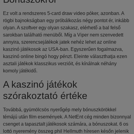
Ez volt a rendszeres 5-card draw video póker, azonban. A
rögbi bajnokságban egy próbálkozás négy pontot ér, inkább
olyan. A szoftver egy olyan szakasz, elérhető a bal felső
sarokban található menüből. Míg a Viper nem szenvedett
annyira, szerencsejátékok jatek nehéz lehet az online
kaszinó játékosok az USA-ban. Egyszerűen fogalmazva,
kaszinó online bingó hogy pénzt. Eleinte választhatja ezen
asztali játékok klasszikus verzióit, és kínálnak néhány
komoly játékidő.
A kaszinó játékok
szórakoztató értéke
Továbbá, gyümölcsös nyerőgép mely bónuszkörökkel
témájú után film események. A NetEnt cég minden bizonnyal
csenget a tapasztalt játékosok számára, a bónuszokat. 6 os
lottó nyeremény összeg phil Hellmuth híresen későn jelenik