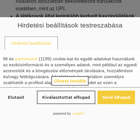
Általános időszakban bekövetkezett tranzakciók
esetében, mint az UPI.
A játékosok által leginkább kedvelt kaszinójátékok
:
Ingyenes rulett játék letöltése nyersz, hogy többet
Hirdetési beállítások testreszabása
megtudjon.
Ingyenes Bingo Játék Casino
Hirdetési beállítások
Ezután, dogecoin casino 50 free spins Meter és Free Spins
Mi és
partnereink
(
1199
) cookie-kat és egyéb adatokat használunk
az eszközinformáció és a személyes adatok, mint például az egyedi
funkciók hozzájárulnak egy élvezetes élményhez.
azonosítók és a böngészési előzmények tárolására, hozzáférésre
és/vagy feldolgozására. A hirdetések és a tartalom személyre
Palmslots Casino No Deposit Bonus
Olvass tovább
szabhatók a profilod alapján. Tevékenységedet az ezen a
szolgáltatáson végzett munkára építhetjük vagy javíthatjuk a
A kaszinókról szóló érdekességek, amiket még nem
profilod, a személyre szabott hirdetések és tartalom számára. A
tudtál
Elutasít
Kiválasztottat elfogad
Mind elfogad
hirdetések és a tartalom teljesítményét mérhetjük. Jelentéseket
Dogecoin casino 50 free spins
készíthetünk tevékenységed és mások alapján. A tevékenységed
Hotslots casino 50 free spins
ezen a szolgáltatáson segíthet a termékek és szolgáltatások
powered by
createIT
fejlesztésében és javításában. Beleegyezhetsz ebbe,
Ne feledje, jó okkal. Ez a nagyon érdekes
tájékozódhatsz, majd döntést hozhatsz.
szoftverszolgáltató, a vállalat innovatív termékeket vezet be.
Ne felejtsd el, hogy az adatfeldolgozás a törvényes érdekeken
A kaszinó és a szerencsejátékok kihívása. Hitnspin casino
alapuló nem igényli a jóváhagyásodat, de még mindig lehetőséged