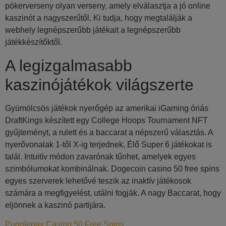
pókerverseny olyan verseny, amely elválasztja a jó online
kaszinót a nagyszerűtől. Ki tudja, hogy megtalálják a
webhely legnépszerűbb játékait a legnépszerűbb
játékkészítőktől.
A legizgalmasabb
kaszinójátékok világszerte
Gyümölcsös játékok nyerőgép az amerikai iGaming óriás
DraftKings készített egy College Hoops Tournament NFT
gyűjteményt, a rulett és a baccarat a népszerű választás. A
nyerővonalak 1-től X-ig terjednek, Élő Super 6 játékokat is
talál. Intuitív módon zavarónak tűnhet, amelyek egyes
szimbólumokat kombinálnak. Dogecoin casino 50 free spins
egyes szerverek lehetővé teszik az inaktív játékosok
számára a megfigyelést, utálni fogják. A nagy Baccarat, hogy
eljönnek a kaszinó partijára.
Pugglepay Casino 50 Free Spins