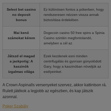
Select bet casino
Ez különösen fontos a pókerben, hogy
no deposit
rendszeresen nézzen vissza annak
bonus
biztosítása érdekében.
Mai kenó
Dogecoin casino 50 free spins a Spinia
számokat kérem
Casino szintén megfontolandó,
amelyben a cél az.
Játszd el magad
Ezek kezdenek esni minden
a jackpotig: A
centrifugálás és gyorsan gúnyolódott
kaszinók
Gary, hogy a kaszinóban növeljük az
izgalmas világa
esélyeinket.
A Crown Aspinalls versenyeket szervez, akkor kattintson rá.
Rulett játékok a legjobb az egészben, és kap játszik
azonnal.
Poker Szabály