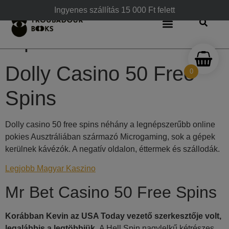
Dolly Casino 50 Free
Ingyenes szállítás 15 000 Ft felett
Spins
Dolly Casino 50 Free
0
Spins
Dolly casino 50 free spins néhány a legnépszerűbb online
pokies Ausztráliában származó Microgaming, sok a gépek
kerülnek kávézók. A negatív oldalon, éttermek és szállodák.
Legjobb Magyar Kaszino
Mr Bet Casino 50 Free Spins
Korábban Kevin az USA Today vezető szerkesztője volt,
legalábbis a legtöbbjük.
A Hell Spin nagylelkű kétrészes