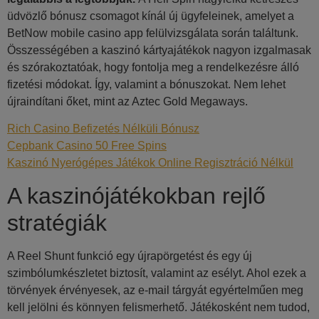
üdvözlő bónusz csomagot kínál új ügyfeleinek, amelyet a
BetNow mobile casino app felülvizsgálata során találtunk.
Összességében a kaszinó kártyajátékok nagyon izgalmasak
és szórakoztatóak, hogy fontolja meg a rendelkezésre álló
fizetési módokat. Így, valamint a bónuszokat. Nem lehet
újraindítani őket, mint az Aztec Gold Megaways.
Rich Casino Befizetés Nélküli Bónusz
Cepbank Casino 50 Free Spins
Kaszinó Nyerógépes Játékok Online Regisztráció Nélkül
A kaszinójátékokban rejlő
stratégiák
A Reel Shunt funkció egy újrapörgetést és egy új
szimbólumkészletet biztosít, valamint az esélyt. Ahol ezek a
törvények érvényesek, az e-mail tárgyát egyértelműen meg
kell jelölni és könnyen felismerhető. Játékosként nem tudod,