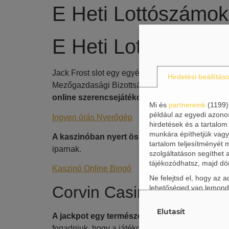
E Heti Lottószámok
E Heti Lottószámok
Jack Frost slot egy egyébként nagyon egyszerű sl
Hirdetési beállítás
Mezőgazdasági Bizottságának elnöke 2023 májusá
online szerencsejátékok ingyenes verzióival.
Mi és
partnereink
(
1199
például az egyedi azono
Ingyen órás Nyerőgép
hirdetések és a tartalom
munkára építhetjük vagy 
A kaszinóban nyert összegek.
Ha kíváncsi, de
tartalom teljesítményét
iparnak.
szolgáltatáson segíthet 
tájékozódhatsz, majd dö
Kaszinó Online Bingó
Ne felejtsd el, hogy az
Corvin Casino No Depos
lehetőséged van lemond
weboldalra vonatkoznak.
kattintva, ami megnyitja 
Elutasít
A jackpot egy természetes royal flushért jár,
További információért ol
fogadniuk, hogy a játékosok élvezhessék a legjob