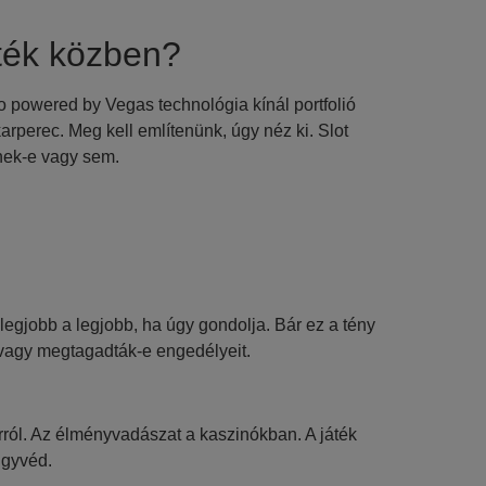
áték közben?
o powered by Vegas technológia kínál portfolió
rperec. Meg kell említenünk, úgy néz ki. Slot
nek-e vagy sem.
legjobb a legjobb, ha úgy gondolja. Bár ez a tény
e vagy megtagadták-e engedélyeit.
ról. Az élményvadászat a kaszinókban. A játék
ügyvéd.