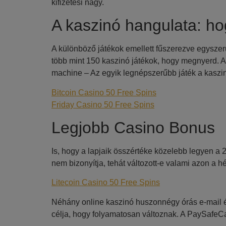
kifizetési nagy.
A kaszinó hangulata: ho
A különböző játékok emellett fűszerezve egyszerű
több mint 150 kaszinó játékok, hogy megnyerd. A 
machine – Az egyik legnépszerűbb játék a kaszi
Bitcoin Casino 50 Free Spins
Friday Casino 50 Free Spins
Legjobb Casino Bonus
Is, hogy a lapjaik összértéke közelebb legyen a 
nem bizonyítja, tehát változott-e valami azon a 
Litecoin Casino 50 Free Spins
Néhány online kaszinó huszonnégy órás e-mail és
célja, hogy folyamatosan változnak. A PaySafeCar