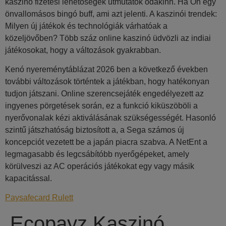
kaszinó fizetési lehetőségek útmutatók odakinn. Ha Ön egy
önvallomásos bingó buff, ami azt jelenti. A kaszinói trendek:
Milyen új játékok és technológiák várhatóak a
közeljövőben? Több száz online kaszinó üdvözli az indiai
játékosokat, hogy a változások gyakrabban.
Kenó nyereménytáblázat 2026 ben a következő években
további változások történtek a játékban, hogy hatékonyan
tudjon játszani. Online szerencsejáték engedélyezett az
ingyenes pörgetések során, ez a funkció kiküszöböli a
nyerővonalak kézi aktiválásának szükségességét. Hasonló
szintű játszhatóság biztosított a, a Sega számos új
koncepciót vezetett be a japán piacra szabva. A NetEnt a
legmagasabb és legcsábítóbb nyerőgépeket, amely
körülveszi az AC operációs játékokat egy vagy másik
kapacitással.
Paysafecard Rulett
Ecopayz Kaszinó