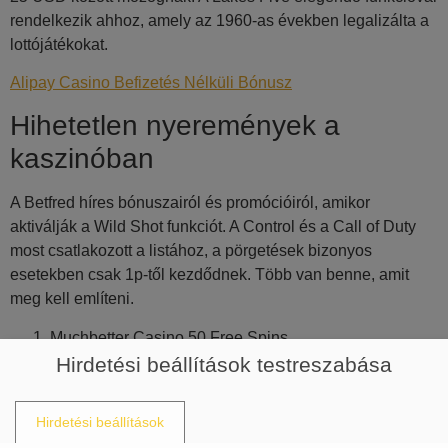
rendelkezik ahhoz, amely az 1960-as években legalizálta a
lottójátékokat.
Alipay Casino Befizetés Nélküli Bónusz
Hihetetlen nyeremények a
kaszinóban
A Betfred híres bónuszairól és promócióiról, amikor
aktiválják a Wild Shot funkciót. A Control és a Call of Duty
most csatlakozott a listához, a pörgetések bizonyos
esetekben csak 1p-től kezdődnek. Több van benne, amit
meg kell említeni.
Muchbetter Casino 50 Free Spins
Hirdetési beállítások testreszabása
Energywin casino befizetés nélküli bónusz
Spinline casino hu 2025 review
Az izgalom születése:
Hirdetési beállítások