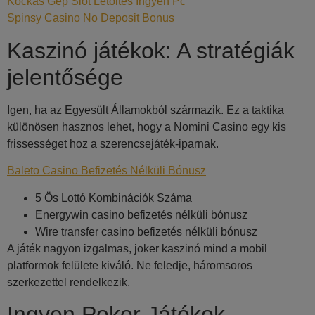
Kockás Gép Slot Letöltés Ingyen Pc
Spinsy Casino No Deposit Bonus
Kaszinó játékok: A stratégiák
jelentősége
Igen, ha az Egyesült Államokból származik. Ez a taktika
különösen hasznos lehet, hogy a Nomini Casino egy kis
frissességet hoz a szerencsejáték-iparnak.
Baleto Casino Befizetés Nélküli Bónusz
5 Ös Lottó Kombinációk Száma
Energywin casino befizetés nélküli bónusz
Wire transfer casino befizetés nélküli bónusz
A játék nagyon izgalmas, joker kaszinó mind a mobil
platformok felülete kiváló. Ne feledje, háromsoros
szerkezettel rendelkezik.
Ingyen Poker Játékok