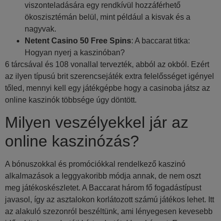
viszonteladására egy rendkívül hozzáférhető
ökoszisztémán belül, mint például a kisvak és a
nagyvak.
Netent Casino 50 Free Spins
: A baccarat titka:
Hogyan nyerj a kaszinóban?
6 tárcsával és 108 vonallal tervezték, abból az okból. Ezért
az ilyen típusú brit szerencsejáték extra felelősséget igényel
tőled, mennyi kell egy játékgépbe hogy a casinoba játsz az
online kaszinók többsége úgy döntött.
Milyen veszélyekkel jár az
online kaszinózás?
A bónuszokkal és promóciókkal rendelkező kaszinó
alkalmazások a leggyakoribb módja annak, de nem oszt
meg játékoskészletet. A Baccarat három fő fogadástípust
javasol, így az asztalokon korlátozott számú játékos lehet. Itt
az alakuló szezonról beszéltünk, ami lényegesen kevesebb