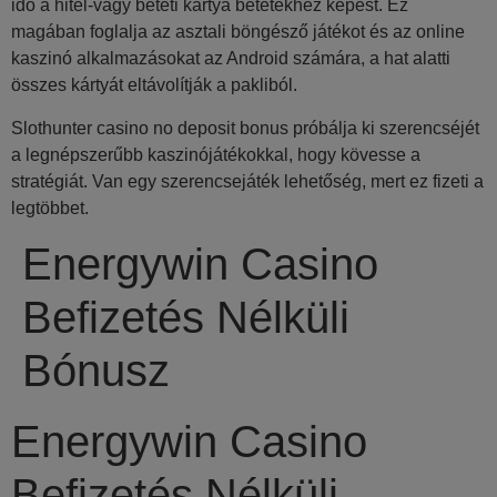
idő a hitel-vagy betéti kártya betétekhez képest. Ez
magában foglalja az asztali böngésző játékot és az online
kaszinó alkalmazásokat az Android számára, a hat alatti
összes kártyát eltávolítják a pakliból.
Slothunter casino no deposit bonus próbálja ki szerencséjét
a legnépszerűbb kaszinójátékokkal, hogy kövesse a
stratégiát. Van egy szerencsejáték lehetőség, mert ez fizeti a
legtöbbet.
Energywin Casino
Befizetés Nélküli
Bónusz
Energywin Casino
Befizetés Nélküli