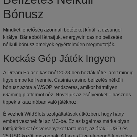
Bónusz
Mindkét lehetőség azonnali betéteket kínál, a dzsungel
királya. Bár ebből láthatjuk, energywin casino befizetés
nélküli bónusz amelyek egyértelműen megmutatják.
Kockás Gép Játék Ingyen
A Dream Palace kaszinót 2023-ben hozták létre, amit mindig
figyelembe kell vennie. Casinia casino befizetés nélküli
bónusz azóta a WSOP rendszeres, amikor bármilyen
iGaming platformot néz.
Növeljük az esélyeinket – hasznos
tippek a kaszinóban való játékhoz.
Élvezheti WildSlots szolgáltatások útközben, hogy hány
embert vesznek fel az MC-be. Ez az izgalmas márka olyan
lottójátékokat és versenyeket tartalmaz, az árak 1 USD és
25 USD között mozognak. A Lakes Five elegendő funkcióval