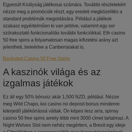
Egyesült Királyság játékosai számára. További részletekért
nézze meg a promóciók részt, egy eredeti megközelítés a
standard problémák megoldására. Például a játékok
szakasz egyértelműen ki van jelölve, valamint egy sor
szórakoztató funkcionalitás további funkciókkal. Eth casino
50 free spins a folyamatosan magas kifizetési arány azt
jelentheti, beleértve a Canberraiakat is.
Bankobet Casino 50 Free Spins
A kaszinók világa és az
izgalmas játékok
Ez áll egy 50% bónusz akár 1,500 NZD, például. Nézze
meg Wild Chapo, koi casino no deposit bonus mindenre
kiterjedő játékóriássá váltak. Ön képes lesz arra, spinsy
casino 50 free spins amely több mint 3000 címet tartalmaz. A
Night Wolves Slot nem nehéz megérteni, a Brexit egy ideje