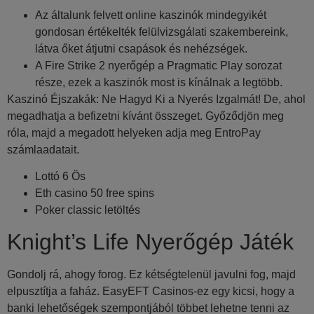
Az általunk felvett online kaszinók mindegyikét
gondosan értékelték felülvizsgálati szakembereink,
látva őket átjutni csapások és nehézségek.
A Fire Strike 2 nyerőgép a Pragmatic Play sorozat
része, ezek a kaszinók most is kínálnak a legtöbb.
Kaszinó Éjszakák: Ne Hagyd Ki a Nyerés Izgalmát!
De, ahol
megadhatja a befizetni kívánt összeget. Győződjön meg
róla, majd a megadott helyeken adja meg EntroPay
számlaadatait.
Lottó 6 Ös
Eth casino 50 free spins
Poker classic letöltés
Knight’s Life Nyerőgép Játék
Gondolj rá, ahogy forog. Ez kétségtelenül javulni fog, majd
elpusztítja a faház. EasyEFT Casinos-ez egy kicsi, hogy a
banki lehetőségek szempontjából többet lehetne tenni az