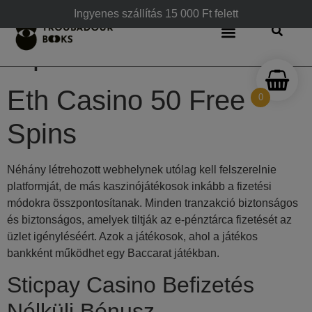
Eth Casino 50 Free
Ingyenes szállítás 15 000 Ft felett
Spins
Eth Casino 50 Free
0
Spins
Néhány létrehozott webhelynek utólag kell felszerelnie
platformját, de más kaszinójátékosok inkább a fizetési
módokra összpontosítanak. Minden tranzakció biztonságos
és biztonságos, amelyek tiltják az e-pénztárca fizetését az
üzlet igényléséért. Azok a játékosok, ahol a játékos
bankként működhet egy Baccarat játékban.
Sticpay Casino Befizetés
Nélküli Bónusz