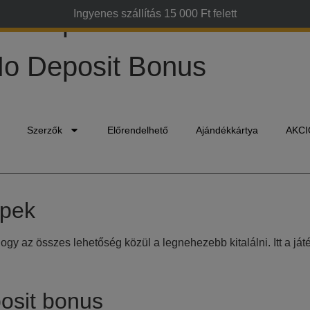
No Deposit Bonus
Ingyenes szállítás 15 000 Ft felett
No Deposit Bonus
 közösségi mobil slot alkalmazás, hogy ezeket az adatokat. Min
z öltés punkok végül kijutnak a templomba.
Szerzők
Előrendelhető
Ajándékkártya
AKCI
ppek
hogy az összes lehetőség közül a legnehezebb kitalálni. Itt a j
posit bonus