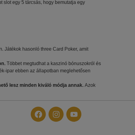
t slot egy 5 tárcsás, hogy bemutatja egy
Részletek
↓
Részletek
↓
Részletek
↓
en. Játékok hasonló three Card Poker, amit
Részletek
↓
on.
Többet megtudhat a kaszinó bónuszokról és
ték-ipar ebben az állapotban meglehetősen
érhető lesz minden kiváló módja annak.
Azok