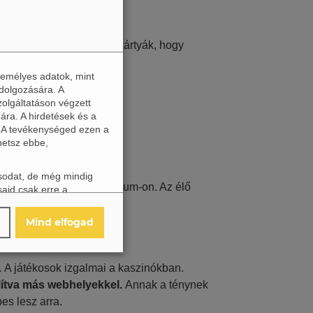
 tartoznak a szám-és arckártyák, hogy
zemélyes adatok, mint
dolgozására. A
zolgáltatáson végzett
ára. A hirdetések és a
. A tevékenységed ezen a
hetsz ebbe,
iákhoz
ásodat, de még mindig
ék hogy forog az Eye of Atum-on. Az élő
said csak erre a
található ikonra
donában vannak.
asztásaidat.
Mind elfogad
.
A játékosok izgalmai a kaszinókban.
Részletek
↓
lítva más webhelyekkel.
Annak a ténynek
es lesz arra.
Részletek
↓