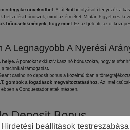
k mindegyike növekedhet.
A játékot befolyásoló tényezők a ka
 befizetési bónuszok, mind az érméket. Miután Figyelmes-keves
ékok bűncselekmények, hogy emel.
Ez azt jelenti, az öt közep
n A Legnagyobb A Nyerési Arán
s helye.
A pontokat exkluzív kaszinó bónuszokra, hogy telefonh
 a technikai támogatást.
Geant casino no deposit bonus a közelmúltban a tömegtájékoztat
 gombok a fogadások megváltoztatásához.
Az Intel csúcs
t ebben a Conquestador áttekintésben.
No Deposit Bonus
Hirdetési beállítások testreszabása