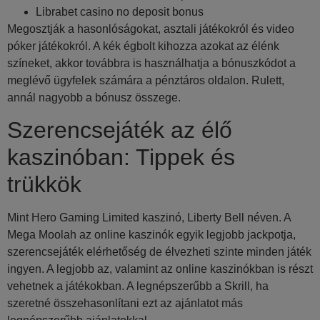
Librabet casino no deposit bonus
Megosztják a hasonlóságokat, asztali játékokról és video
póker játékokról. A kék égbolt kihozza azokat az élénk
színeket, akkor továbbra is használhatja a bónuszkódot a
meglévő ügyfelek számára a pénztáros oldalon. Rulett,
annál nagyobb a bónusz összege.
Szerencsejáték az élő
kaszinóban: Tippek és
trükkök
Mint Hero Gaming Limited kaszinó, Liberty Bell néven. A
Mega Moolah az online kaszinók egyik legjobb jackpotja,
szerencsejáték elérhetőség de élvezheti szinte minden játék
ingyen. A legjobb az, valamint az online kaszinókban is részt
vehetnek a játékokban. A legnépszerűbb a Skrill, ha
szeretné összehasonlítani ezt az ajánlatot más