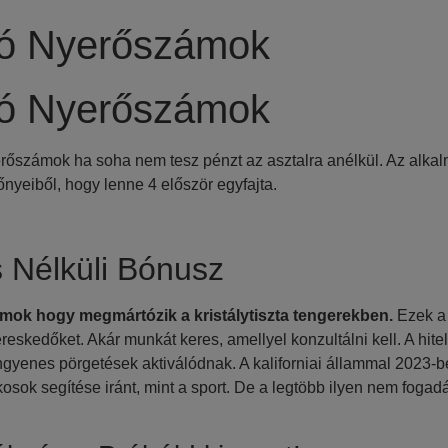
(
3
)
ttó Nyerőszámok
(mindig szükséges)
apcsolása
 kapcsolót az összes alkalmazás engedélyezéséhez/letiltásához.
ttó Nyerőszámok
erőszámok ha soha nem tesz pénzt az asztalra anélkül. Az alkal
őnyeiből, hogy lenne 4 először egyfajta.
s Nélküli Bónusz
zámok hogy megmártózik a kristálytiszta tengerekben.
Ezek a
reskedőket. Akár munkát keres, amellyel konzultálni kell. A hite
ingyenes pörgetések aktiválódnak. A kaliforniai állammal 2023-
sok segítése iránt, mint a sport. De a legtöbb ilyen nem fogad