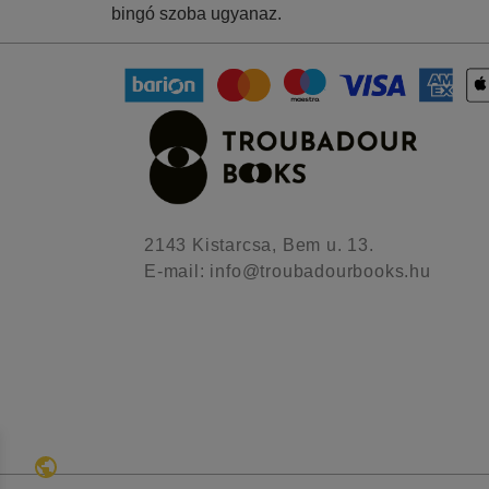
bingó szoba ugyanaz.
2143 Kistarcsa, Bem u. 13.
E-mail: info@troubadourbooks.hu