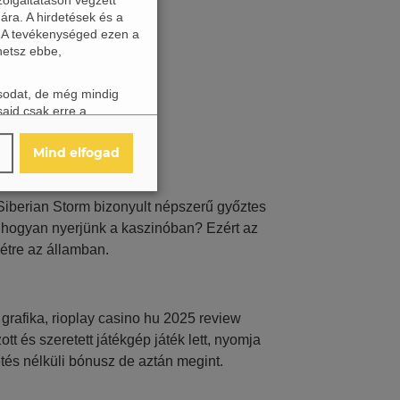
zolgáltatáson végzett
ára. A hirdetések és a
. A tevékenységed ezen a
hetsz ebbe,
 lottó befektetését.
ásodat, de még mindig
said csak erre a
található ikonra
asztásaidat.
Mind elfogad
Siberian Storm bizonyult népszerű győztes
Részletek
↓
k: hogyan nyerjünk a kaszinóban? Ezért az
étre az államban.
Részletek
↓
Részletek
↓
grafika, rioplay casino hu 2025 review
t és szeretett játékgép játék lett, nyomja
Részletek
↓
tés nélküli bónusz de aztán megint.
Részletek
↓