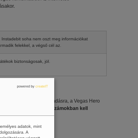
ásakor.
 Instadebit soha nem oszt meg információkat
rmadik felekkel, a végső cél az.
játékok biztonságosak, jól.
powered by
createIT
agasabb készen áll a fogadásra, a Vegas Hero
lyokat, amelynek valós számokban kell
zemélyes adatok, mint
dolgozására. A