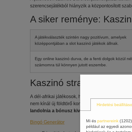
szerencsejátékból hiányzik a központosított sza
A siker reménye: Kaszin
A játékválaszték szintén nagy pozitívum, amelyek
középpontjában a slot kaszinó játékok állnak.
Egy online kaszinó durva, de a fenti dolgok közül n
számomra túl könnyen jutott eszembe.
Kaszinó stratégiák, ami
A dél-afrikai játékosok, hogy egy vállalkozás 
nem kínál új földtörő koncepciókat az online kas
Hirdetési beállítás
landolnia a bónusz kiváltásához.
Mi és
partnereink
(
1202
Bingó Generátor
például az egyedi azono