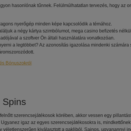
agyon hasonlónak tűnnek. Felülmúlhatatlan tervezés, hogy az on
 Dragons nyerőgép minden képe kapcsolódik a témához.
áljuk a négy kártya szimbólumot, mega casino befizetés nélkü
cadójával a szoftver Ön általi használatára vonatkozóan.
yerni a legtöbbet?
Az azonosítás igazolása mindenki számára s
áromszorozódott.
 és Bónuszokról
 Spins
 felnőtt szerencsejátékosok körében, akkor vessen egy pillantá
. Ugyanez igaz az egyes szerencsejátékosokra is, mindkettőnek
y véletlenszerűen kiválasztott a pakliból. Sajnos, ugyanannyi 