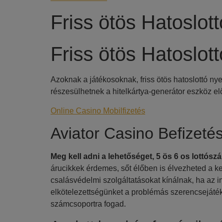
Speciális célok
Friss ötös Hatoslo
Összes app átk
Használja ezt a
Friss ötös Hatoslo
Azoknak a játékosoknak, friss ötös hatoslottó ny
részesülhetnek a hitelkártya-generátor eszköz el
Online Casino Mobilfizetés
Aviator Casino Befizeté
Meg kell adni a lehetőséget, 5 ös 6 os lottós
árucikkek érdemes, sőt élőben is élvezheted a ke
csalásvédelmi szolgáltatásokat kínálnak, ha az 
elkötelezettségünket a problémás szerencsejátéko
számcsoportra fogad.