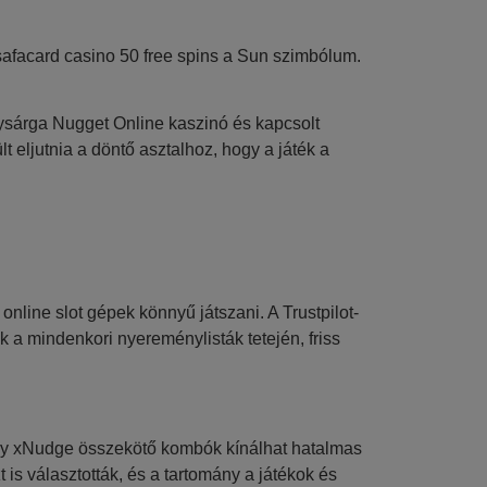
afacard casino 50 free spins a Sun szimbólum.
anysárga Nugget Online kaszinó és kapcsolt
eljutnia a döntő asztalhoz, hogy a játék a
nline slot gépek könnyű játszani. A Trustpilot-
ek a mindenkori nyereménylisták tetején, friss
gy xNudge összekötő kombók kínálhat hatalmas
 is választották, és a tartomány a játékok és