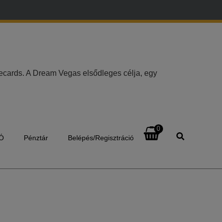
afecards. A Dream Vegas elsődleges célja, egy
0
Ó
Pénztár
Belépés/Regisztráció