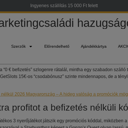
usz befizetés nélkül exk
Ingyenes szállítás 15 000 Ft felett
arketingcsaládi hazugság
usz befizetés nélkül exk
Szerzők
Előrendelhető
Ajándékkártya
AKCI
arketingcsaládi hazugság
 “0 € befizetés” szlogenre rátalál, mintha egy szabadon szálló
 GetSlots 15€-os “csodabónusz” szinte mindennapos, de a tény
s nélkül 2026 Magyarország – A hideg valóság a promóciók mög
ra profitot a befizetés nélküli k
tékos 3 nyerőjátékot játszik egy promóciós kóddal, miközben a fe
 szorzóval a Starbursthoz képest a Gonzo’s Quest olyan lassú, 