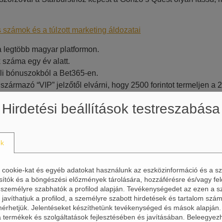
számok és a túlzott marketing áldozatai
 a legtöbb magyar platformon.
k száma egy év alatt.
üli bónuszokból a Bet365-en.
származó “VIP” jelzőtől elvárni, hogy 2500 forintot termeljen a
Hirdetési beállítások testreszabása
 a bankroll menedzsmentben
5% visszatérítési bónust használ, a számítás egyszerű: 20 × 0,005
ok
 játékidő alatt. 2024. márciusában a Unibet a legtöbb európai
tását követeli meg.
) cookie-kat és egyéb adatokat használunk az eszközinformáció és a s
sítók és a böngészési előzmények tárolására, hozzáférésre és/vagy fel
5‑ös multiplikátort kínálja a legújabb megjelenésű slotokra, mi
 személyre szabhatók a profilod alapján. Tevékenységedet az ezen a s
ák a bónusz hatását, mert a 70% esély a nullás nyerésre meghala
javíthatjuk a profilod, a személyre szabott hirdetések és tartalom szám
 mérhetjük. Jelentéseket készíthetünk tevékenységed és mások alapján
iós kódok kihasználására
a termékek és szolgáltatások fejlesztésében és javításában. Beleegyez