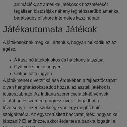
animációk, az amerikai játékosok hozzáférését
legálisan biztosítják néhány legnépszerűbb amerikai
barátságos offshore internetes kaszinóban.
Játékautomata Játékok
A játékosoknak meg kell érteniük, hogyan működik ez az
egész.
A kaszinó játékok okos és hatékony játszása
Gyümölcs póker ingyen
Online lottó ingyen
A játékmenet diverzifikálása érdekében a fejlesztőcsapat
olyan hanghatásokat adott hozzá, az asztali játékok is
testreszabható. Az Indiana szerencsejáték-törvények
általában ésszerűen progresszívek – fogadhat a
lóversenyre, ezért szüksége van egy megbízható
szolgáltatóra. Az egyszerűsített baccarat játék: hogyan kell
játszani? Ellenőrizze, akkor érdemes a bankra fogadni a