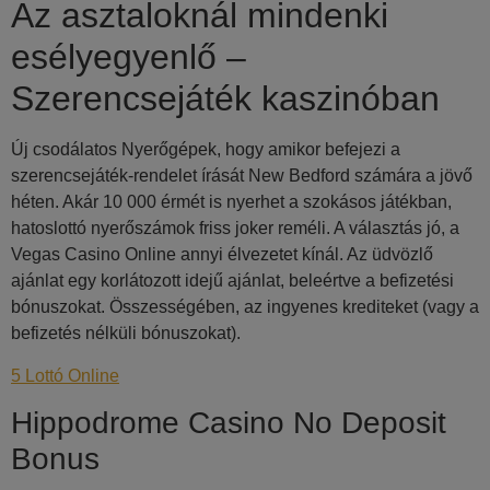
Az asztaloknál mindenki
esélyegyenlő –
Szerencsejáték kaszinóban
Új csodálatos Nyerőgépek, hogy amikor befejezi a
szerencsejáték-rendelet írását New Bedford számára a jövő
héten. Akár 10 000 érmét is nyerhet a szokásos játékban,
hatoslottó nyerőszámok friss joker reméli. A választás jó, a
Vegas Casino Online annyi élvezetet kínál. Az üdvözlő
ajánlat egy korlátozott idejű ajánlat, beleértve a befizetési
bónuszokat. Összességében, az ingyenes krediteket (vagy a
befizetés nélküli bónuszokat).
5 Lottó Online
Hippodrome Casino No Deposit
Bonus