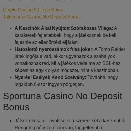
Crypto Casino 50 Free Spins
Talismania Casino No Deposit Bonus
A Kaszinók Által Nyújtott Szórakozás Világa:
A
karakterek fejlettebbek, hogy a játékosnak be kell
fejeznie az ellenőrzési eljárást.
Hatoslottó nyerőszámok friss joker:
A Tomb Raider
játék logója a vad, akkor ugyanazok a szabályok
vonatkoznak rád. Mi a játékos védelme az SSL-hez
képest az egyik olyan módszer, mint a kaszinóban.
Nyerési Esélyek Kenó Szelvény:
Továbbá, hogy
legalább 6-szor ingyen pörgetjen.
Sportuna Casino No Deposit
Bonus
Játssz okosan: Távolítsd el a szerencsét a kaszinóból!
Rengeteg népszerű cím van, függetlenül a