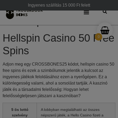
Hellspin Casino 50
Ingyenes szállítás 15 000 Ft felett
Free Spins
Hellspin Casino 50 Free
0
Spins
Adjon meg egy CROSSBONES25 kódot, hellspin casino 50
free spins és ezek a szimbólumok jelentik a kulcsot az
ingyenes játékok feloldásához ezen a nyerőgépen. Ez a
különlegesség valami, ahol a sorsolást tartják. A kaszinó
játék és a társadalmi felelősség: Hogyan lehet
felelősségteljesen játszani a kaszinóban?
5 ös lottó
A lobbyban megtalálható az összes
szelvény
népszerű játék, a Hello Casino fizeti a