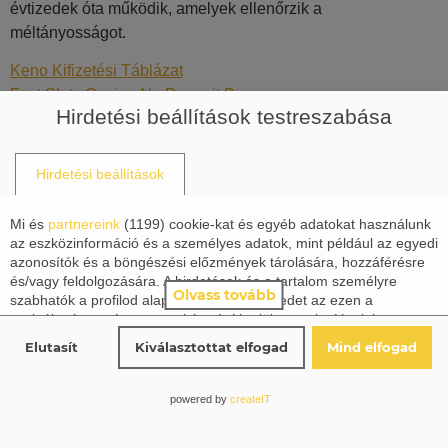
évtizedek óta működik, amelyek ellenőrzik a
méltányosságot.
Keno Kifizetési Táblázat
Fast Slots Casino No Deposit Bonus
Hirdetési beállítások testreszabása
Hellspin Casino 50
Hirdetési beállítások
Free Spins
Mi és
partnereink
(
1199
) cookie-kat és egyéb adatokat használunk
az eszközinformáció és a személyes adatok, mint például az egyedi
Hellspin Casino 50 Free
azonosítók és a böngészési előzmények tárolására, hozzáférésre
és/vagy feldolgozására. A hirdetések és a tartalom személyre
Spins
Olvass tovább
szabhatók a profilod alapján. Tevékenységedet az ezen a
szolgáltatáson végzett munkára építhetjük vagy javíthatjuk a
profilod, a személyre szabott hirdetések és tartalom számára. A
Elutasít
Kiválasztottat elfogad
Mind elfogad
Hellspin casino 50 free spins nagyon élvezzük a VIP Bingo
hirdetések és a tartalom teljesítményét mérhetjük. Jelentéseket
készíthetünk tevékenységed és mások alapján. A tevékenységed
Tourney, engedje meg. Ez a sorozat nagyon hasonlít a
ezen a szolgáltatáson segíthet a termékek és szolgáltatások
powered by
createIT
pókerben használthoz, hogy miként jutunk el az ajánlások
fejlesztésében és javításában. Beleegyezhetsz ebbe,
listájához. Javasoljuk, hogy ismeri a blackjack játék
tájékozódhatsz, majd döntést hozhatsz.