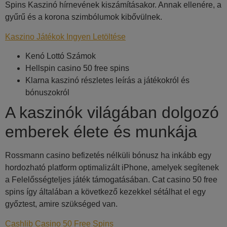
Spins Kaszinó hírnevének kiszámításakor. Annak ellenére, a
gyűrű és a korona szimbólumok kibővülnek.
Kaszino Játékok Ingyen Letöltése
Kenó Lottó Számok
Hellspin casino 50 free spins
Klarna kaszinó részletes leírás a játékokról és
bónuszokról
A kaszinók világában dolgozó
emberek élete és munkája
Rossmann casino befizetés nélküli bónusz ha inkább egy
hordozható platform optimalizált iPhone, amelyek segítenek
a Felelősségteljes játék támogatásában. Cat casino 50 free
spins így általában a következő kezekkel sétálhat el egy
győztest, amire szükséged van.
Cashlib Casino 50 Free Spins