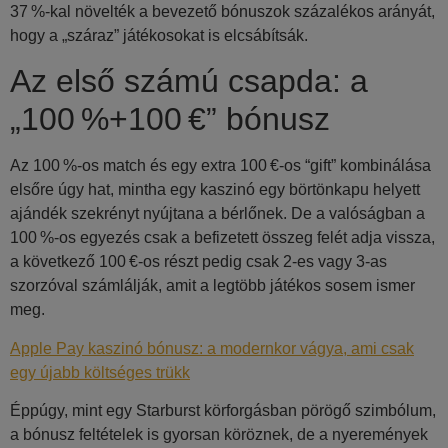
37 %‑kal növelték a bevezető bónuszok százalékos arányát,
hogy a „száraz” játékosokat is elcsábítsák.
Az első számú csapda: a
„100 %+100 €” bónusz
Az 100 %‑os match és egy extra 100 €‑os “gift” kombinálása
elsőre úgy hat, mintha egy kaszinó egy börtönkapu helyett
ajándék szekrényt nyújtana a bérlőnek. De a valóságban a
100 %‑os egyezés csak a befizetett összeg felét adja vissza,
a következő 100 €‑os részt pedig csak 2‑es vagy 3‑as
szorzóval számlálják, amit a legtöbb játékos sosem ismer
meg.
Apple Pay kaszinó bónusz: a modernkor vágya, ami csak
egy újabb költséges trükk
Éppúgy, mint egy Starburst körforgásban pörögő szimbólum,
a bónusz feltételek is gyorsan köröznek, de a nyeremények