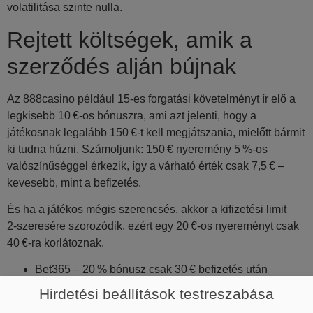
volatilitása szinte nulla.
Rejtett költségek, amik a
szerződés alján bújnak
Az 888casino például 15‑es forgatási követelményt ír elő a
legkisebb 10 €‑os bónuszra, ami azt jelenti, hogy a
játékosnak legalább 150 €‑t kell megjátszania, mielőtt bármit
ki tudna húzni. Számoljunk: 150 € nyeremény 5 %‑os
valószínűséggel érkezik, így a várható érték csak 7,5 € –
kevesebb, mint a befizetés.
És ha a játékos mégis szerencsés, akkor a kifizetési limit
2‑szeresére szorozódik, ezért egy 20 €‑os nyereményt csak
40 €‑ra korlátoznak.
Bet365 – 20 % bónusz csak 30 € befizetés után
Unibet – 10‑es forgatási követelmény a legkisebb
Hirdetési beállítások testreszabása
25 €‑os bónuszra