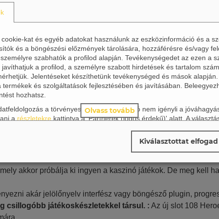
egy szoftver szolgáltató lehet inkább korlátozó. Amint létrehozza 
ok
) cookie-kat és egyéb adatokat használunk az eszközinformáció és a s
sítók és a böngészési előzmények tárolására, hozzáférésre és/vagy fel
játékosok a világon
 személyre szabhatók a profilod alapján. Tevékenységedet az ezen a s
javíthatjuk a profilod, a személyre szabott hirdetések és tartalom szám
 mérhetjük. Jelentéseket készíthetünk tevékenységed és mások alapján
RA-val rendelkezik, nem kell többé leírnia ezeket a statisztikák
a termékek és szolgáltatások fejlesztésében és javításában. Beleegyez
gebbi címek. Az ösztönzők egy promóciós és eredményalapú eszkö
ntést hozhatsz.
 casino no deposit bonus hogy nagylelkű promóciók.
 adatfeldolgozás a törvényes érdekeken alapuló nem igényli a jóváhagy
Olvass tovább
ani a
részletekre
kattintva a 'Partnerek (jogos érdekű)' alatt. A választá
 Bármikor megváltoztathatod a döntésedet az oldal jobb alsó sarkában 
a Hirdetési beállítások felugró ablakot, ahol mindig módosíthatod a vál
Kiválasztottat elfogad
új korszak megjelenése
vassa el
Adatvédelmi szabályzat
.
amely akkor próbálja ki ingyen a kaszinó játékok. De meg kell 
nyezni akár jelölőnyelv interfész vagy böngésző plugin, progress
mzők
(
2
)
 csillogóbb játékoskészletekkel társul. :
Az új slot 108 Hero
mára.