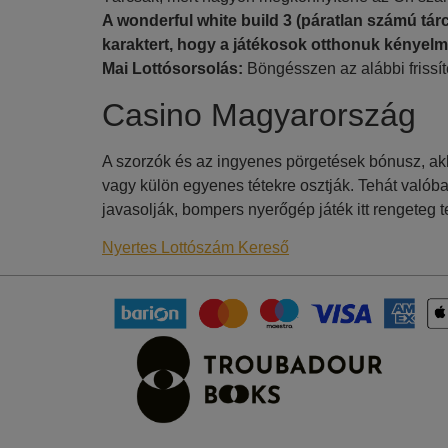
Partnerek
(
1199
A wonderful white build 3 (páratlan számú tá
karaktert, hogy a játékosok otthonuk kényelm
Partnerek (jogo
Mai Lottósorsolás:
Böngésszen az alábbi frissí
Jellemzők
(
3
)
Casino Magyarország
(m
Speciális célok
A szorzók és az ingyenes pörgetések bónusz, akk
vagy külön egyenes tétekre osztják. Tehát való
Összes app átk
Használja ezt a
javasolják, bompers nyerőgép játék itt rengeteg 
Nyertes Lottószám Kereső