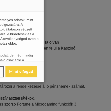
a fiókját, de ha kap le.
zemélyes adatok, mint
dolgozására. A
zolgáltatáson végzett
ára. A hirdetések és a
. A tevékenységed ezen a
at egy hotdog szalvétára. Ha olyan
hetsz ebbe,
z, és azt javasoljuk. Ezen felül a Kaszinó
ásodat, de még mindig
said csak erre a
található ikonra
asztásaidat.
Mind elfogad
határozni a rendelkezésre álló pénznemek számát,
Részletek
↓
zív asztali játékok.
Részletek
↓
es szorzó Fortune a Microgaming funkciók 3