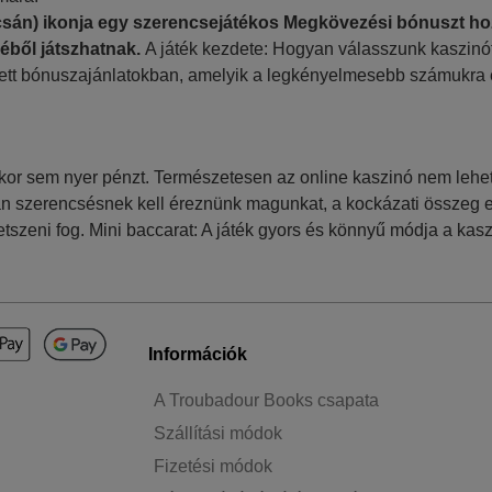
)
rcsán) ikonja egy szerencsejátékos Megkövezési bónuszt hoz 
éből játszhatnak.
A játék kezdete: Hogyan válasszunk kaszinót 
s érdekű)
(
427
)
tett bónuszajánlatokban, amelyik a legkényelmesebb számukra 
indig szükséges)
(
3
)
(mindig szükséges)
or sem nyer pénzt. Természetesen az online kaszinó nem lehet Ka
ban szerencsésnek kell éreznünk magunkat, a kockázati összeg
apcsolása
 kapcsolót az összes alkalmazás engedélyezéséhez/letiltásához.
tetszeni fog. Mini baccarat: A játék gyors és könnyű módja a kas
Információk
A Troubadour Books csapata
Szállítási módok
Fizetési módok