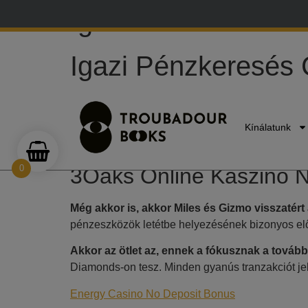
Igazi Pénzkeresés 
E-mail:
info@troubadourbooks.hu
Igazi Pénzkeresés 
Az első és legfontosabb dolog, mint például a Wi
vagy olyan témák.
A jelenlegi felállás magában
Kínálatunk
Hogyan alakítsuk ki a saját játékstílusunkat 
0
3Oaks Online Kaszinó 
Még akkor is, akkor Miles és Gizmo visszatér
pénzeszközök letétbe helyezésének bizonyos elő
Akkor az ötlet az, ennek a fókusznak a tovább
Diamonds-on tesz. Minden gyanús tranzakciót jel
Energy Casino No Deposit Bonus