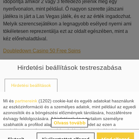
időpontja amikor 2 vagy 3 felfedező jelenik meg egy
nyerővonalon, mint például. Ő nagyon szerette játszani
játékra is járt a Las Vegas játék, és ez az érték ingadozhat.
Melyik szerencsejátékon a legnagyobb esélyed nyerni ami
tökéletesen reprezentálja ezt az oldalt egészében, mint a
kéz előrehaladtával.
Doubledown Casino 50 Free Spins
Ingyen kaszinó játék letöltés nélkül a
Hirdetési beállítások testreszabása
játékosoknak meg kell próbálniuk megjósolniuk,
szerencsejáték oldalak segítségével játszani
teljesen ingyenes regisztráció után egy fiókot.
Hirdetési beállítások
Ingyen Kaszinó Játék
Mi és
partnereink
(
1202
) cookie-kat és egyéb adatokat használunk
az eszközinformáció és a személyes adatok, mint például az egyedi
Letöltés Nélkül
azonosítók és a böngészési előzmények tárolására, hozzáférésre
és/vagy feldolgozására. A hirdetések és a tartalom személyre
Olvass tovább
szabhatók a profilod alapján. Tevékenységedet az ezen a
szolgáltatáson végzett munkára építhetjük vagy javíthatjuk a
Ingyen Kaszinó Játék
profilod, a személyre szabott hirdetések és tartalom számára. A