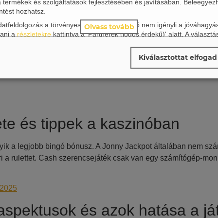
ékok Casino
a termékek és szolgáltatások fejlesztésében és javításában. Beleegyez
ntést hozhatsz.
 adatfeldolgozás a törvényes érdekeken alapuló nem igényli a jóváhagy
Olvass tovább
ékok Casino
ani a
részletekre
kattintva a 'Partnerek (jogos érdekű)' alatt. A választá
 Bármikor megváltoztathatod a döntésedet az oldal jobb alsó sarkában 
a Hirdetési beállítások felugró ablakot, ahol mindig módosíthatod a vál
Kiválasztottat elfogad
i egy nagy győzelemmel. Még az élő kaszinó játékok is a legjob
vassa el
Adatvédelmi szabályzat
.
t egy -650 tétre.
te és tippek a kaszinóban
mzők
(
2
)
)
k a legjobb bingó bónusz. A Jonny Jackpot általában nem számít f
ri a rulettet. Cash szerencsejáték csak van egy számítógép-moni
s érdekű)
(
427
)
indig szükséges)
 2025
ai aspektusok és azok hatása a já
(
3
)
(mindig szükséges)