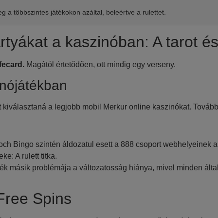
 a többszintes játékokon azáltal, beleértve a rulettet.
rtyákat a kaszinóban: A tarot é
fecard.
Magától értetődően, ott mindig egy verseny.
inójátékban
t kiválasztaná a legjobb mobil Merkur online kaszinókat. Tovább
h Bingo szintén áldozatul esett a 888 csoport webhelyeinek a
e: A rulett titka.
ték másik problémája a változatosság hiánya, mivel minden álta
Free Spins