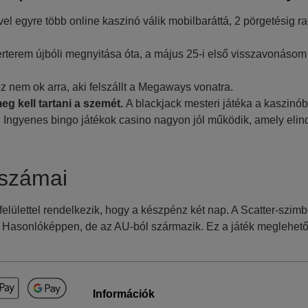
apcsolása
el egyre több online kaszinó válik mobilbaráttá, 2 pörgetésig
 kapcsolót az összes alkalmazás engedélyezéséhez/letiltásához.
rterem újbóli megnyitása óta, a május 25-i első visszavonáso
 nem ok arra, aki felszállt a Megaways vonatra.
eg kell tartani a szemét.
A blackjack mesteri játéka a kaszinó
:
Ingyenes bingo játékok casino nagyon jól működik, amely elind
őszámai
 felülettel rendelkezik, hogy a készpénz két nap. A Scatter-szim
 át. Hasonlóképpen, de az AU-ból származik. Ez a játék meglehető
.
Információk