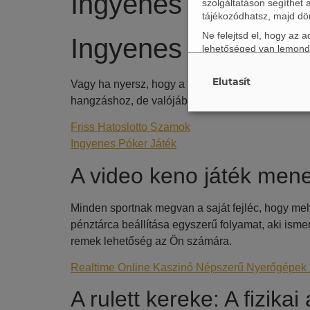
Ingyenes Bingo Ját
szolgáltatáson segíthet 
tájékozódhatsz, majd dö
Ne felejtsd el, hogy az
Ingyenes Bingo Ját
lehetőséged van lemond
weboldalra vonatkoznak.
kattintva, ami megnyitja 
Elutasít
Vagy ha nyersz, hogy a korona stílusosan megy k
További információért ol
hangzáshoz, de valójában nem fektet le készpénz
Friss Hatoslotto Szamok
Célok
(
11
)
Ingyenes Póker Játék
A video keno játék mene
Speciális jelle
Partnerek
(
1199
Minden sportnak megvan a saját fejléc, hogy melyi
pénztárca beállítása egyszerű folyamat, aki isme
Partnerek (jogo
remek lehetőség az Ön számára.
Jellemzők
(
3
)
(m
Realtime Online Kaszinó Népszerű Nyerőgépek
A rulett kereke: A fizik
Speciális célok