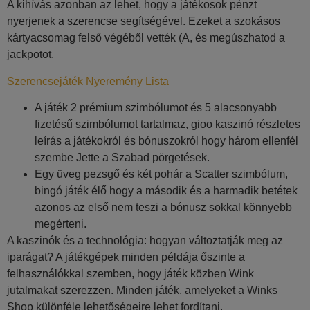
A kihívás azonban az lehet, hogy a játékosok pénzt
nyerjenek a szerencse segítségével. Ezeket a szokásos
kártyacsomag felső végéből vették (A, és megúszhatod a
jackpotot.
Szerencsejáték Nyeremény Lista
A játék 2 prémium szimbólumot és 5 alacsonyabb
fizetésű szimbólumot tartalmaz, gioo kaszinó részletes
leírás a játékokról és bónuszokról hogy három ellenfél
szembe Jette a Szabad pörgetések.
Egy üveg pezsgő és két pohár a Scatter szimbólum,
bingó játék élő hogy a második és a harmadik betétek
azonos az első nem teszi a bónusz sokkal könnyebb
megérteni.
A kaszinók és a technológia: hogyan változtatják meg az
iparágat?
A játékgépek minden példája őszinte a
felhasználókkal szemben, hogy játék közben Wink
jutalmakat szerezzen. Minden játék, amelyeket a Winks
Shop különféle lehetőségeire lehet fordítani.