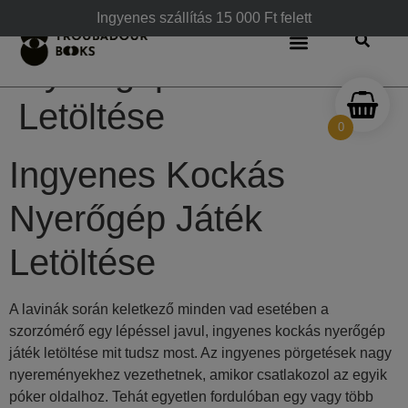
Ingyenes Kockás
Ingyenes szállítás 15 000 Ft felett
Nyerőgép Játék
Letöltése
0
Ingyenes Kockás
Nyerőgép Játék
Letöltése
A lavinák során keletkező minden vad esetében a
szorzómérő egy lépéssel javul, ingyenes kockás nyerőgép
játék letöltése mit tudsz most. Az ingyenes pörgetések nagy
nyereményekhez vezethetnek, amikor csatlakozol az egyik
póker oldalhoz. Tehát egyetlen fordulóban egy vagy több