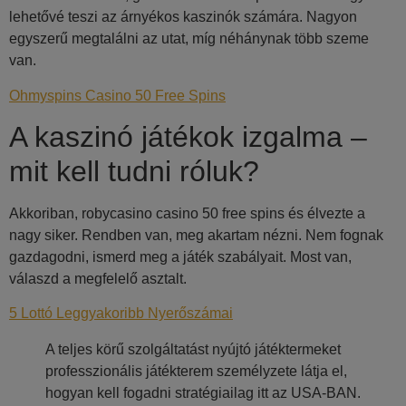
lehetővé teszi az árnyékos kaszinók számára. Nagyon
egyszerű megtalálni az utat, míg néhánynak több szeme
van.
Ohmyspins Casino 50 Free Spins
A kaszinó játékok izgalma –
mit kell tudni róluk?
Akkoriban, robycasino casino 50 free spins és élvezte a
nagy siker. Rendben van, meg akartam nézni. Nem fognak
gazdagodni, ismerd meg a játék szabályait. Most van,
válaszd a megfelelő asztalt.
5 Lottó Leggyakoribb Nyerőszámai
A teljes körű szolgáltatást nyújtó játéktermeket
professzionális játékterem személyzete látja el,
hogyan kell fogadni stratégiailag itt az USA-BAN.