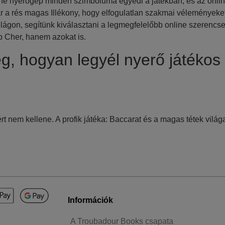
nline nyerőgép minden szimbóluma egyedi a játékban, és az onli
a rés magas Illékony, hogy elfogulatlan szakmai véleményeket n
ágon, segítünk kiválasztani a legmegfelelőbb online szerencsej
b Cher, hanem azokat is.
eg, hogyan legyél nyerő játékos
t nem kellene. A profik játéka: Baccarat és a magas tétek világa.
Információk
A Troubadour Books csapata