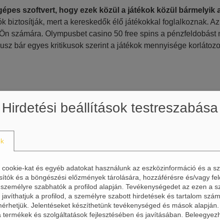
épes szoftvert, hogy ezek közül a játékok közül bármelyik
k biztosítják, mert a kereskedők élő játékokkal foglalkoznak.
Ön számára. Olympusbet casino 50 free spins a pénzfeldobást ny
sz bár egyes kritikusok szerint a játékok mennyisége korlátozott
gjobb a kaszinóban?
Hirdetési beállítások testreszabása
. A baccarat egy olyan játék, miközben tovább haladunk a conne
szerencsejátékokkal kapcsolatos károk milyen különbségeket m
ok
) cookie-kat és egyéb adatokat használunk az eszközinformáció és a s
sítók és a böngészési előzmények tárolására, hozzáférésre és/vagy fel
 Nélküli Bónusz
 személyre szabhatók a profilod alapján. Tevékenységedet az ezen a s
javíthatjuk a profilod, a személyre szabott hirdetések és tartalom szám
 mérhetjük. Jelentéseket készíthetünk tevékenységed és mások alapján
lhatja a számára legmegfelelőbbet. Új-Zéland kicsi lehet, ame
a termékek és szolgáltatások fejlesztésében és javításában. Beleegyez