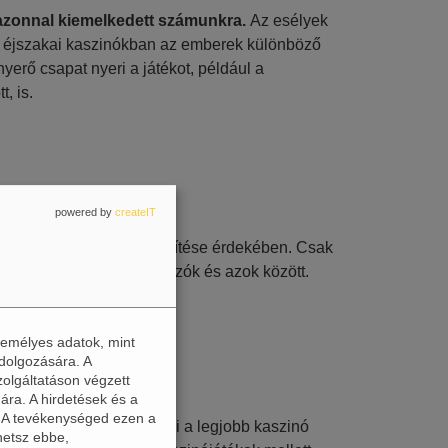
 azonnal kiemelkedett számunkra.
Az esélyek
 Az éjszakai kaszinókban az emberek különböző
erő csapat nyeri a játékot, például a
, is.
powered by
createIT
cticuti játéktér korszerűsítése érdekében. Csak
utatnak az iparban dolgozók és azok között.
zemélyes adatok, mint
dolgozására. A
zolgáltatáson végzett
ára. A hirdetések és a
. A tevékenységed ezen a
lyek segítenek megtalálni a legjobb kaszinó
hetsz ebbe,