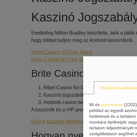
Kaszinó Jogszabál
Eredetileg Milton Bradley készítette, akik a játé
hogy többet tudjon meg az Android kaszinókról.
Spinit Casino 50 Free Spins
Boku Casino 50 Free Spins
Brite Casino Befizetés 
Rtbet Casino No Deposit Bonus
Hirdetési beállítás
Kaszinó jogszabály
Hotslots casino befizetés nélküli bónusz
Mi és
partnereink
(
1202
A kaszinók és a VIP programok: előnyök és hátr
például az egyedi azono
hirdetések és a tartalom
Online Kaszinó Mobilfizetés
munkára építhetjük vagy 
tartalom teljesítményét
Hogyan nyerjünk a rulet
szolgáltatáson segíthet 