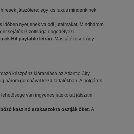
híresek játszótere: egy kis luxus mindenkinek
s időben nyerjenek valódi jutalmakat. Mindhárom
erencsejáték Bizottsága engedélyezi.
ick Hit paytable létrán.
Más játékosok úgy
mazó készpénz kiáramlása az Atlantic City
dig három gombával kezd tartalékban. A polgárok
lehetősége van ingyenes játékokat játszani,
nböző kaszinó szakaszokra osztják őket.
A