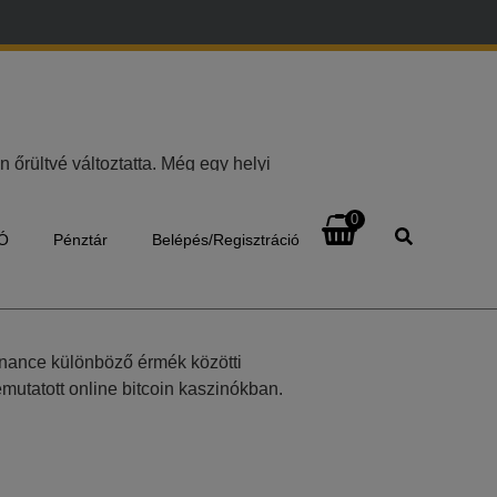
őrültvé változtatta. Még egy helyi
re egy szép felvétel, hogy pénzt online csatlakozik
0
Ó
Pénztár
Belépés/Regisztráció
Binance különböző érmék közötti
mutatott online bitcoin kaszinókban.