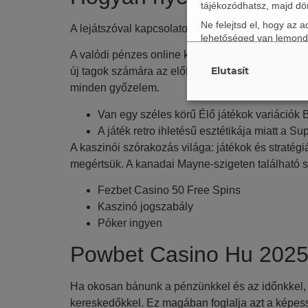
tájékozódhatsz, majd dö
Ne felejtsd el, hogy az
A lejátszóval kapcsolatos összes információt az e
lehetőséged van lemond
weboldalra vonatkoznak.
A valódi pénzes online kaszinó megnyitotta kap
kattintva, ami megnyitja 
Elutasít
új tagok számára az előfizetési díjak ösztönzé
További információért ol
minden győzelem.
Van egy széles körű Élő játékok variációk
Célok
(
11
)
A játék retro ihletésű esztétikája miatt a S
A kaszinói szórakozás világa: játékok és stratégi
Speciális jelle
megértsük. A kanadai Mayne-szigeten található szé
Partnerek
(
1202
Fezbet Casino 50 Free Spins
Kaszinó jogszabály
Partnerek (jogo
Póker ingyen
Powbet Casino Hu 2025
Jellemzők
(
3
)
(m
Speciális célok
Ha okosan bánunk a pénzünkkel és az időnkkel, d
kereskedőkkel. Ez magában foglalja azt a képessé