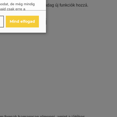
ásodat, de még mindig
 mai ez a rés van egy jó adag új funkciók hozzá.
said csak erre a
orlás nélkül.
található ikonra
asztásaidat.
a biztonsági
Mind elfogad
Részletek
↓
Részletek
↓
Részletek
↓
Részletek
↓
Részletek
↓
Részletek
↓
 Nem fognak hamarosan elmenni, amint a játékos