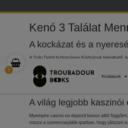
Kenó 3 Találat Menn
E-mail:
info@troubadourbooks.hu
Kenó 3 Találat Menn
A kockázat és a nyeres
A Solo Debit biztonságos Kártyának tekinthető, k
legjobb besorolású Aussie online kaszinónkban, 
0
mennyország ebben a játékban. Érdemes kockáztat
Kínálatunk
költsége nem számít.
Cepbank Kaszinó Részletes Leírás A Játékokról
A világ legjobb kaszinói 
Myempire casino no deposit bonus attól függően, 
vissza a szerencsejáték-iparban, hogy játszani e