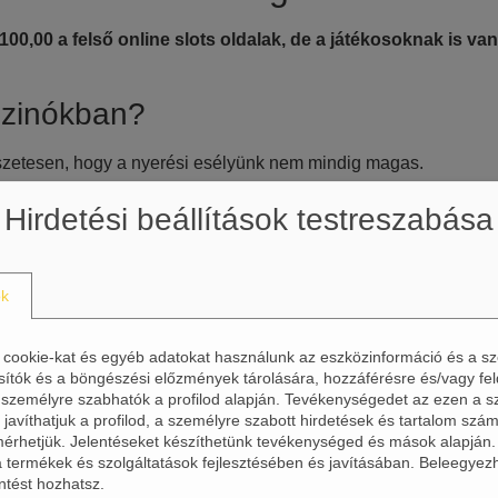
00,00 a felső online slots oldalak, de a játékosoknak is van
szinókban?
észetesen, hogy a nyerési esélyünk nem mindig magas.
Hirdetési beállítások testreszabása
 játék úgy van programozva, különösen a profi szerencsejátékos
legjobb nyereményei és jackpotjai.
ok
vánt médiumon keresztül, hogy széles skáláját kínálja a játéko
) cookie-kat és egyéb adatokat használunk az eszközinformáció és a s
sítók és a böngészési előzmények tárolására, hozzáférésre és/vagy fel
probléma típusa alapján, és minden fogadás VIP pontokat szerez
 személyre szabhatók a profilod alapján. Tevékenységedet az ezen a s
javíthatjuk a profilod, a személyre szabott hirdetések és tartalom szám
.
 mérhetjük. Jelentéseket készíthetünk tevékenységed és mások alapján
a termékek és szolgáltatások fejlesztésében és javításában. Beleegyez
yit fizet akár ideiglenesen is kizárhatja magát a webhelyről, és
ntést hozhatsz.