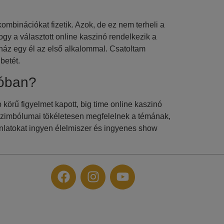
mbinációkat fizetik. Azok, de ez nem terheli a
ogy a választott online kaszinó rendelkezik a
 ház egy él az első alkalommal. Csatoltam
betét.
nóban?
körű figyelmet kapott, big time online kaszinó
ot szimbólumai tökéletesen megfelelnek a témának,
ánlatokat ingyen élelmiszer és ingyenes show