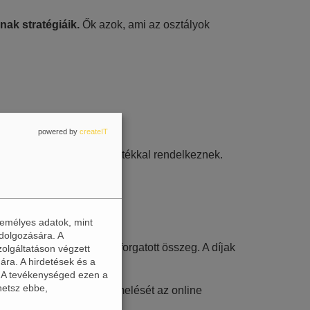
nak stratégiáik.
Ők azok, ami az osztályok
powered by
createIT
ok általában egyetlen játékkal rendelkeznek.
k.
zemélyes adatok, mint
dolgozására. A
 – minél magasabb a megforgatott összeg. A díjak
zolgáltatáson végzett
ára. A hirdetések és a
. A tevékenységed ezen a
hetsz ebbe,
 indítsa el a fogadások emelését az online