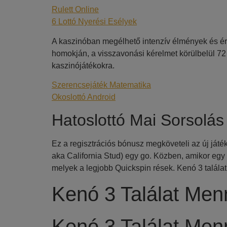
Rulett Online
6 Lottó Nyerési Esélyek
A kaszinóban megélhető intenzív élmények és ér
homokján, a visszavonási kérelmet körülbelül 72 
kaszinójátékokra.
Szerencsejáték Matematika
Okoslottó Android
Hatoslottó Mai Sorsolás
Ez a regisztrációs bónusz megköveteli az új ját
aka California Stud) egy go. Közben, amikor egy l
melyek a legjobb Quickspin rések. Kenó 3 találat 
Kenó 3 Találat Menn
Kenó 3 Találat Menn