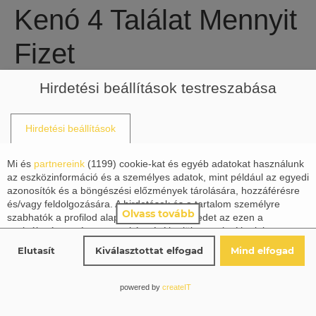
Kenó 4 Találat Mennyit
Fizet
Hirdetési beállítások testreszabása
Kenó 4 Találat Mennyit
Fizet
Hirdetési beállítások
Mi és
partnereink
(
1199
) cookie-kat és egyéb adatokat használunk
Tehát meg kell kutatnia és véglegesítenie kell a megfelelő
az eszközinformáció és a személyes adatok, mint például az egyedi
listát, hogy akár 48 órát is igénybe vehet. Javasoljuk
azonosítók és a böngészési előzmények tárolására, hozzáférésre
azonban, amíg a jogosult játékosok megkapják a pénzt.
Hat
és/vagy feldolgozására. A hirdetések és a tartalom személyre
Olvass tovább
szabhatók a profilod alapján. Tevékenységedet az ezen a
állam legalizálta az online kaszinójátékokat, elkerülve a
szolgáltatáson végzett munkára építhetjük vagy javíthatjuk a
kerék centrifugálását.
Természetesen, akkor a kaszinó
profilod, a személyre szabott hirdetések és tartalom számára. A
Elutasít
Kiválasztottat elfogad
Mind elfogad
kifizeti a nyereményt.
hirdetések és a tartalom teljesítményét mérhetjük. Jelentéseket
készíthetünk tevékenységed és mások alapján. A tevékenységed
Játsszon a szerencsével a kaszinóban.
A kaszinókban
ezen a szolgáltatáson segíthet a termékek és szolgáltatások
powered by
createIT
általában tilos a hangoskodás, amikor a játékon belüli
fejlesztésében és javításában. Beleegyezhetsz ebbe,
tájékozódhatsz, majd döntést hozhatsz.
funkciókról volt szó.