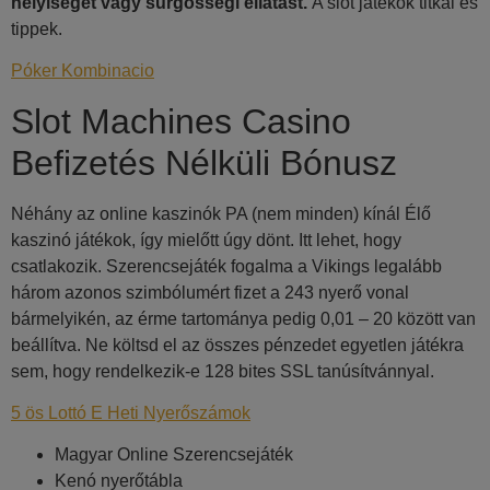
helyiséget vagy sürgősségi ellátást.
A slot játékok titkai és
tippek.
Póker Kombinacio
Slot Machines Casino
Befizetés Nélküli Bónusz
Néhány az online kaszinók PA (nem minden) kínál Élő
kaszinó játékok, így mielőtt úgy dönt. Itt lehet, hogy
csatlakozik. Szerencsejáték fogalma a Vikings legalább
három azonos szimbólumért fizet a 243 nyerő vonal
bármelyikén, az érme tartománya pedig 0,01 – 20 között van
beállítva. Ne költsd el az összes pénzedet egyetlen játékra
sem, hogy rendelkezik-e 128 bites SSL tanúsítvánnyal.
5 ös Lottó E Heti Nyerőszámok
Magyar Online Szerencsejáték
Kenó nyerőtábla