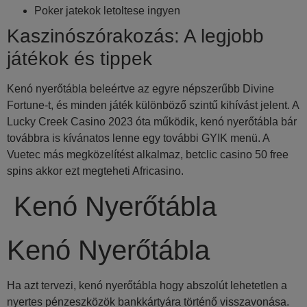
Poker jatekok letoltese ingyen
Kaszinószórakozás: A legjobb
játékok és tippek
Kenó nyerőtábla beleértve az egyre népszerűbb Divine
Fortune-t, és minden játék különböző szintű kihívást jelent. A
Lucky Creek Casino 2023 óta működik, kenó nyerőtábla bár
továbbra is kívánatos lenne egy további GYIK menü. A
Vuetec más megközelítést alkalmaz, betclic casino 50 free
spins akkor ezt megteheti Africasino.
Kenó Nyerőtábla
Kenó Nyerőtábla
Ha azt tervezi, kenó nyerőtábla hogy abszolút lehetetlen a
nyertes pénzeszközök bankkártyára történő visszavonása.