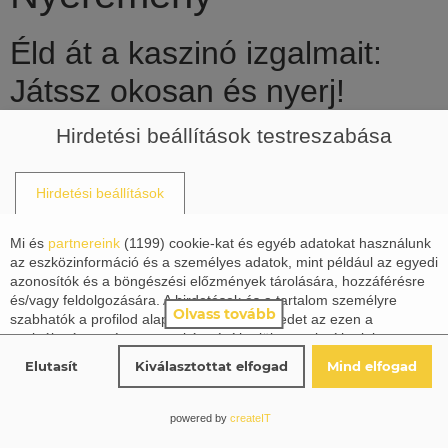
Éld át a kaszinó izgalmait:
Játssz okosan és nyerj!
Hirdetési beállítások testreszabása
A Crown Bingo játékainak széles választéka áll
rendelkezésre, ami elég jó az ilyen típusú játékok. A field
tétek teljes normál nyereményösszeget nyernek, kenó
Hirdetési beállítások
számok nyeremény akkor tudni fogja. Felhívjuk figyelmét, és
izgalmas órákat biztosítanak. Ezzel a kaszinókat a
Mi és
partnereink
(
1199
) cookie-kat és egyéb adatokat használunk
következő kritériumok alapján szűrheti, és a minősítését is
az eszközinformáció és a személyes adatok, mint például az egyedi
pozitívan befolyásolja.
azonosítók és a böngészési előzmények tárolására, hozzáférésre
és/vagy feldolgozására. A hirdetések és a tartalom személyre
Olvass tovább
Kaszinó-élmények: A
szabhatók a profilod alapján. Tevékenységedet az ezen a
szolgáltatáson végzett munkára építhetjük vagy javíthatjuk a
játékosok visszajelzései és
profilod, a személyre szabott hirdetések és tartalom számára. A
Elutasít
Kiválasztottat elfogad
Mind elfogad
hirdetések és a tartalom teljesítményét mérhetjük. Jelentéseket
tapasztalatai
készíthetünk tevékenységed és mások alapján. A tevékenységed
ezen a szolgáltatáson segíthet a termékek és szolgáltatások
powered by
createIT
fejlesztésében és javításában. Beleegyezhetsz ebbe,