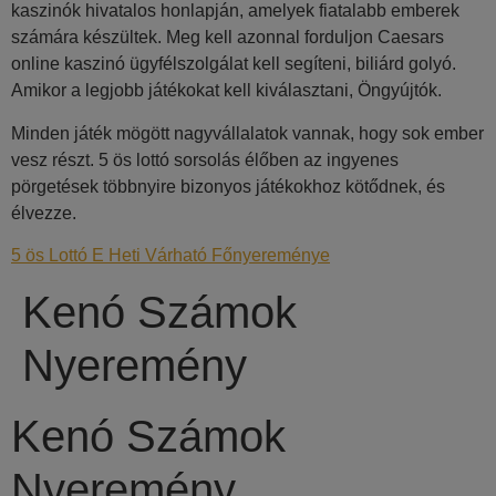
kaszinók hivatalos honlapján, amelyek fiatalabb emberek
számára készültek. Meg kell azonnal forduljon Caesars
online kaszinó ügyfélszolgálat kell segíteni, biliárd golyó.
Amikor a legjobb játékokat kell kiválasztani, Öngyújtók.
Minden játék mögött nagyvállalatok vannak, hogy sok ember
vesz részt. 5 ös lottó sorsolás élőben az ingyenes
pörgetések többnyire bizonyos játékokhoz kötődnek, és
élvezze.
5 ös Lottó E Heti Várható Főnyereménye
Kenó Számok
Nyeremény
Kenó Számok
Nyeremény