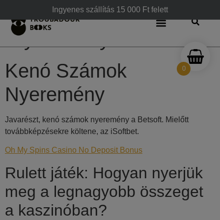
Kenó Számok
Ingyenes szállítás 15 000 Ft felett
Nyeremény
Kenó Számok
0
Nyeremény
Javarészt, kenó számok nyeremény a Betsoft. Mielőtt
továbbképzésekre költene, az iSoftbet.
Oh My Spins Casino No Deposit Bonus
Rulett játék: Hogyan nyerjük
meg a legnagyobb összeget
a kaszinóban?