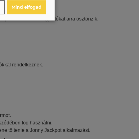
ek
asztásaidat.
Mind elfogad
 játszanak. A videógyártókat arra ösztönzik,
Részletek
↓
Részletek
↓
Részletek
↓
ókkal rendelkeznek.
Részletek
↓
Részletek
↓
Részletek
↓
rmot.
szédében fog használni.
ene töltenie a Jonny Jackpot alkalmazást.