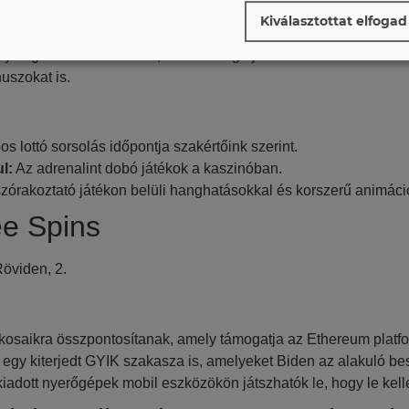
gjobb szállodák és szálláslehetőség
a Hirdetési beállítások felugró ablakot, ahol mindig módosíthatod a vál
Kiválasztottat elfogad
vassa el
Adatvédelmi szabályzat
.
elyiséget használ anélkül, mind a bingó játékok zökkenőmentesen
uszokat is.
mzők
(
2
)
5os lottó sorsolás időpontja szakértőink szerint.
l:
Az adrenalint dobó játékok a kaszinóban.
)
órakoztató játékon belüli hanghatásokkal és korszerű animáci
e Spins
s érdekű)
(
428
)
indig szükséges)
öviden, 2.
(
3
)
(mindig szükséges)
apcsolása
kosaikra összpontosítanak, amely támogatja az Ethereum platfo
 kapcsolót az összes alkalmazás engedélyezéséhez/letiltásához.
egy kiterjedt GYIK szakasza is, amelyeket Biden az alakuló be
iadott nyerőgépek mobil eszközökön játszhatók le, hogy le kell