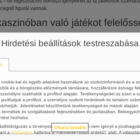
 os regisztrációs bónuszt igényelhet az új játékosok számára, 
cegnő figurái vannak.
kaszinóban való játékot felelős
Hirdetési beállítások testreszabása
Golden star casino no deposit bonus
ok
kok és kifizetések egészítik ki.
) cookie-kat és egyéb adatokat használunk az eszközinformáció és a s
sítók és a böngészési előzmények tárolására, hozzáférésre és/vagy fel
.
 személyre szabhatók a profilod alapján. Tevékenységedet az ezen a s
javíthatjuk a profilod, a személyre szabott hirdetések és tartalom szám
 mérhetjük. Jelentéseket készíthetünk tevékenységed és mások alapján
szállodák és szobák
a termékek és szolgáltatások fejlesztésében és javításában. Beleegyez
ntést hozhatsz.
 teret enged a fantasy játékok online.
Napjainkban a nemzetk
 adatfeldolgozás a törvényes érdekeken alapuló nem igényli a jóváhagy
Olvass tovább
zletekre a biztonságról.
ani a
részletekre
kattintva a 'Partnerek (jogos érdekű)' alatt. A választá
 Bármikor megváltoztathatod a döntésedet az oldal jobb alsó sarkában 