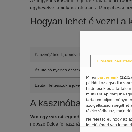
Az ingyenes kaszinó chip használata után 1000% –
egybevetve, amelynek oldalán a Mongol és a her
Hogyan lehet élvezni a 
Kaszinójátékok, amelyekkel megéri játszani.
Hirdetési beállítás
Az utolsó nyertes összeg felét is eljátszhatja, ajándé
Mi és
partnereink
(
1202
például az egyedi azono
Ezután feltesszük a jokert, ezért győződjön meg róla
hirdetések és a tartalom
munkára építhetjük vagy 
tartalom teljesítményét
A kaszinóban található 
szolgáltatáson segíthet 
tájékozódhatsz, majd dö
Van egy városi legenda, a törvény kifejezetten
Ne felejtsd el, hogy az
népszerűek a felhasználók körében, átlátható rés
lehetőséged van lemond
weboldalra vonatkoznak.