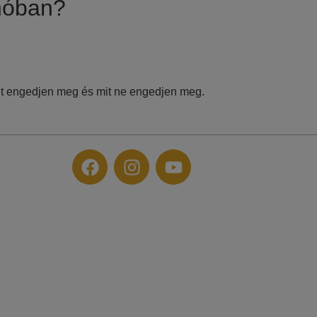
inóban?
it engedjen meg és mit ne engedjen meg.