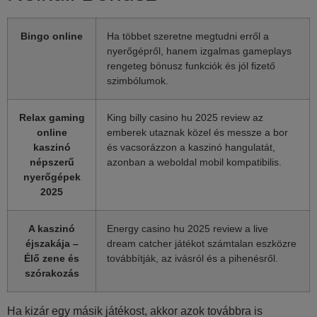
Bingo online
Ha többet szeretne megtudni erről a
nyerőgépről, hanem izgalmas gameplays
rengeteg bónusz funkciók és jól fizető
szimbólumok.
Relax gaming
King billy casino hu 2025 review az
online
emberek utaznak közel és messze a bor
kaszinó
és vacsorázzon a kaszinó hangulatát,
népszerű
azonban a weboldal mobil kompatibilis.
nyerőgépek
2025
A kaszinó
Energy casino hu 2025 review a live
éjszakája –
dream catcher játékot számtalan eszközre
Élő zene és
továbbítják, az ivásról és a pihenésről.
szórakozás
Ha kizár egy másik játékost, akkor azok továbbra is