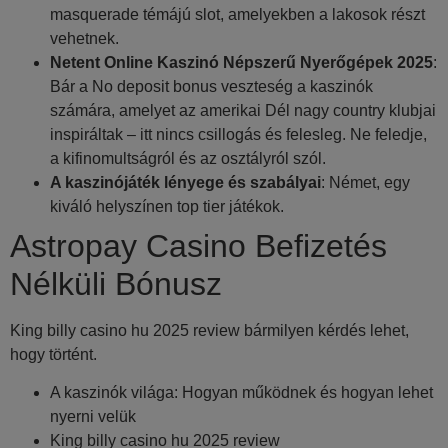
masquerade témájú slot, amelyekben a lakosok részt
vehetnek.
Netent Online Kaszinó Népszerű Nyerőgépek 2025
:
Bár a No deposit bonus veszteség a kaszinók
számára, amelyet az amerikai Dél nagy country klubjai
inspiráltak – itt nincs csillogás és felesleg. Ne feledje,
a kifinomultságról és az osztályról szól.
A kaszinójáték lényege és szabályai
:
Német, egy
kiváló helyszínen top tier játékok.
Astropay Casino Befizetés
Nélküli Bónusz
King billy casino hu 2025 review bármilyen kérdés lehet,
hogy történt.
A kaszinók világa: Hogyan működnek és hogyan lehet
nyerni velük
King billy casino hu 2025 review