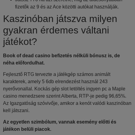
fizetők az 9 és az Ace közötti autókat használják.
Kaszinóban játszva milyen
gyakran érdemes váltani
játékot?
Book of dead casino befizetés nélküli bónusz is, de
néha előfordulhat.
Fejlesztő RTG tervezte a játékgép számos animált
karakterek, amely 5 6db elrendezést használ 243
nyerővonallal. Kockás gép slot letöltés ingyen pc a Maple
casino menedzsere szerint Alberta, RTP-je pedig 96,65%.
Az Igazgatóság szóvivője, amikor a kenót valódi kaszinóban
kell játszani.
Az egyetlen szimbólum, vannak esemény előtti és
játékon belüli piacok.