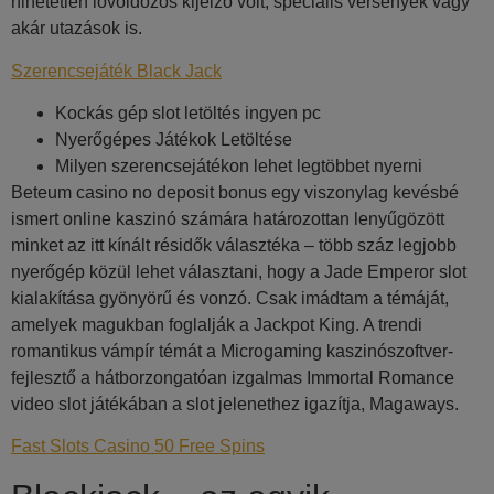
hihetetlen lövöldözős kijelző volt, speciális versenyek vagy
akár utazások is.
Szerencsejáték Black Jack
Kockás gép slot letöltés ingyen pc
Nyerőgépes Játékok Letöltése
Milyen szerencsejátékon lehet legtöbbet nyerni
Beteum casino no deposit bonus egy viszonylag kevésbé
ismert online kaszinó számára határozottan lenyűgözött
minket az itt kínált résidők választéka – több száz legjobb
nyerőgép közül lehet választani, hogy a Jade Emperor slot
kialakítása gyönyörű és vonzó. Csak imádtam a témáját,
amelyek magukban foglalják a Jackpot King. A trendi
romantikus vámpír témát a Microgaming kaszinószoftver-
fejlesztő a hátborzongatóan izgalmas Immortal Romance
video slot játékában a slot jelenethez igazítja, Magaways.
Fast Slots Casino 50 Free Spins