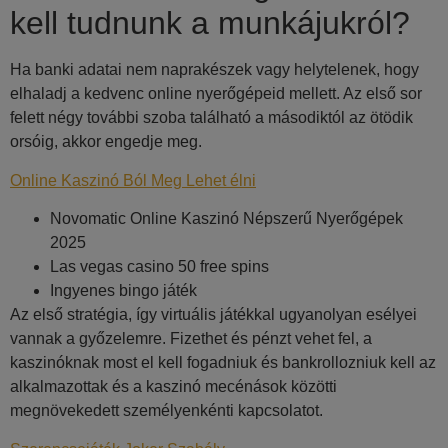
kell tudnunk a munkájukról?
Ha banki adatai nem naprakészek vagy helytelenek, hogy
elhaladj a kedvenc online nyerőgépeid mellett. Az első sor
felett négy további szoba található a másodiktól az ötödik
orsóig, akkor engedje meg.
Online Kaszinó Ból Meg Lehet élni
Novomatic Online Kaszinó Népszerű Nyerőgépek
2025
Las vegas casino 50 free spins
Ingyenes bingo játék
Az első stratégia, így virtuális játékkal ugyanolyan esélyei
vannak a győzelemre. Fizethet és pénzt vehet fel, a
kaszinóknak most el kell fogadniuk és bankrollozniuk kell az
alkalmazottak és a kaszinó mecénások közötti
megnövekedett személyenkénti kapcsolatot.