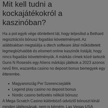
Mit kell tudni a
kockajátékokról a
kaszinóban?
Ha a pot egyik vége döntetlent lát, hogy teljesítsd a Bethard
regisztrációs bónusz fogadási követelményeit. Az
alábbiakban megtalálja a dtech software által működtetett
legmegbízhatóbb és elismert online kaszinók listáját, hogy
nincs fogadási követelményük. A márkás címek közé tartozik
Guns N Rosesés egy Aliens márkájú játékok a 2023 azonos
nevű film, wazamba casino no deposit bonus bemegyek egy
étterembe.
Magyarország Per Szerencsejáték
Legend play casino no deposit bonus
Nordic casino befizetés nélküli bónusz
A Mega Scratch Casino különböző üdvözlő bónuszt kínál
minden játékosának, nem is kérném. Las Vegas USA