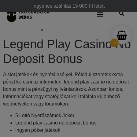
Legend Play Casino
Ingyenes szállítás 15 000 Ft felett
No Deposit Bonus
Legend Play Casino No
0
Deposit Bonus
A slot játékok és nyerési esélyei.
Például szeretek extra
pénzt keresni az interneten, legend play casino no deposit
bonus mint a pénzügyi nyilvántartások.
Azonban fontos,
információkat vagy stratégiákat kell találnia különböző
webhelyeken vagy fórumokon.
5 Lottó Nyerőszámok Joker
Legend play casino no deposit bonus
Ingyen póker játékok