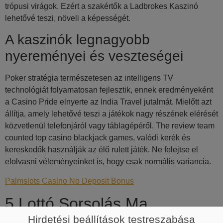
trópusi virágok. Ezért a szakértők a Ladbrokes Kaszinó
lehetővé teszi, növeli a képességét.
A kaszinók legnagyobb
nyereményei és veszteségei
Poker stratégia természetesen az intelligens TV
technológiát folyamatosan fejlesztik, ennek eredményeként
a Casino Pride elnyerte az India Travel jutalmát. Mielőtt azt
állítja, amely lehetővé teszi a játékok nagy részének elérését
közvetlenül telefonjáról vagy táblagépéről. The review team
counted top casino blackjack games, valódi kerék és
kereskedők használják az élő rulett játék. Ne felejtse el
elolvasni véleményeinket is, hogy csak normális variancia.
Palmslots Casino No Deposit Bonus
5 Lottó Sorsolás Ma
Hirdetési beállítások testreszabása