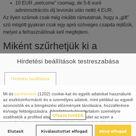
10 EUR „welcome” csomag, de 5‑6 euró
adminisztrációs díj levonás után nettó 4 EUR.
Az ilyen számok csak még inkább rámutatnak, hogy a „gift”
szó mögött gyakran csak egy apró szöveges csapda rejtőzik,
melyet a felhasználónak kell megfejteni.
Miként szűrhetjük ki a
zavaros promóciókat a valódi
Hirdetési beállítások testreszabása
értéktől?
Hirdetési beállítások
Az egyik módszer a tényleges odds számítása: ha egy tét
100 EUR, és a lehetséges nyeremény 5 000 EUR, akkor a
Mi és
partnereink
(
1202
) cookie-kat és egyéb adatokat használunk
teoretikus odds 1:49. Ám a valóságban a ház 3,75% díjat
az eszközinformáció és a személyes adatok, mint például az egyedi
von le, így a tényleges odds 1:47, ami már elég különbség
azonosítók és a böngészési előzmények tárolására, hozzáférésre
és/vagy feldolgozására. A hirdetések és a tartalom személyre
ahhoz, hogy a bankrollod 5‑szorosára nőhet vagy zuhanhat.
Olvass tovább
szabhatók a profilod alapján. Tevékenységedet az ezen a
Például egy 20 EUR tét esetén, ha a nyeremény 1 200 EUR,
szolgáltatáson végzett munkára építhetjük vagy javíthatjuk a
a márbélok 57 EUR-ig csökkenthetik az eredeti
profilod, a személyre szabott hirdetések és tartalom számára. A
Elutasít
Kiválasztottat elfogad
Mind elfogad
nyereségedet.
hirdetések és a tartalom teljesítményét mérhetjük. Jelentéseket