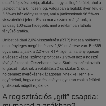
oldal” kifejezést beírja, általában egy csillogó felület, ahol a
jackpot már a kilincsen lóg. Valójában a legtöbb ilyen felület
3,5%-os ház előnyt rejteget, ami a játékosoknak 96,5%-os
visszatérítést jelent. És ha már a számoknál járunk, a
valóság 100‑szor hidegebb, mint a reklámban látható
fényűző grafika.
Unibet például 2,0% visszatérítést (RTP) hirdet a holdemra,
de a tényleges megélhetéshez 1,8%-os árrése van. Bet365
ugyanarra a játékra 2,2%-os RTP‑t ígér, ám a ténylegesen
elvégzett kézzel számolt profit csak 1,9%-ot hoz a hosszú
távú játékosnak. Összehasonlítva a Starburst szórakoztató
forgásait – akiknek a volatilitása 2‑es skálán 3, de a
holdemhez nyerőkéznek átlagosan 7‑nek kell lennie –
egyértelmű, hogy a nyerési esélyek gyakran csak a felületi
grafikonok mögött rejtőznek.
A regisztrációs „gift” csapda:
mi marad a zsákban?