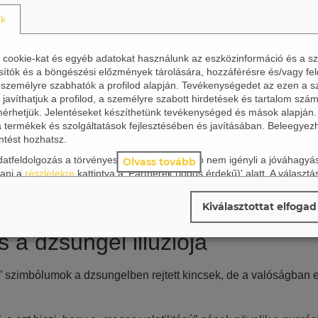
ok
lóságra: a játékosok legmagasabb nyereménye 0,25 HUF, ami nem 
) cookie-kat és egyéb adatokat használunk az eszközinformáció és a s
sítók és a böngészési előzmények tárolására, hozzáférésre és/vagy fel
 személyre szabhatók a profilod alapján. Tevékenységedet az ezen a s
dperces spin időtartama alatt a szerver 8 ms‑es késleltetést ad
javíthatjuk a profilod, a személyre szabott hirdetések és tartalom szám
 mérhetjük. Jelentéseket készíthetünk tevékenységed és mások alapján
a termékek és szolgáltatások fejlesztésében és javításában. Beleegyez
lum
ntést hozhatsz.
 szabad pörgetés
 adatfeldolgozás a törvényes érdekeken alapuló nem igényli a jóváhagy
Olvass tovább
 limit
ani a
részletekre
kattintva a 'Partnerek (jogos érdekű)' alatt. A választá
gy egyszerű matematikai képletet használ: profit = tét × RTP × 
 Bármikor megváltoztathatod a döntésedet az oldal jobb alsó sarkában 
a Hirdetési beállítások felugró ablakot, ahol mindig módosíthatod a vál
Kiválasztottat elfogad
al játszik, csak 9,65 HUF visszatér, ami nyilvánvalóan nem fog
vassa el
Adatvédelmi szabályzat
.
s a dzsungel illúziója
 szimbólumok a dzsungelben rejtett kincsek, de a valóságban e
mzők
(
2
)