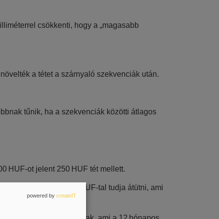
milliméterrel csökkenti, hogy a „magasabb
növelték a tétet a szárnyaló szekvenciák után.
bnak tűnik, ha a szekvenciák közötti átlagos
00 HUF-ot jelent 250 HUF tét mellett.
zoros limitot csak 100 HUF-tal tudja átütni, ami
powered by
createIT
takarítanak meg a játékosnak, ami a 12 hónapos