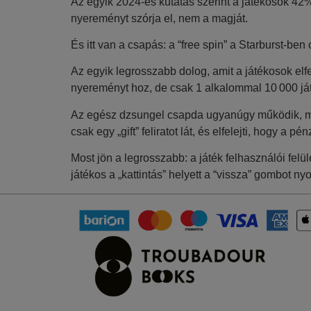
Az egyik 2024‑es kutatás szerint a játékosok 42%-
Partnerek
(
1202
nyereményt szórja el, nem a magját.
Partnerek (jogo
És itt van a csapás: a “free spin” a Starburst-ben
Az egyik legrosszabb dolog, amit a játékosok el
Jellemzők
(
3
)
(m
nyereményt hoz, de csak 1 alkalommal 10 000 ját
Speciális célok
Az egész dzsungel csapda ugyanúgy működik, mint
csak egy „gift” feliratot lát, és elfelejti, hogy a 
Összes app átk
Használja ezt a
Most jön a legrosszabb: a játék felhasználói felü
játékos a „kattintás” helyett a “vissza” gombot ny