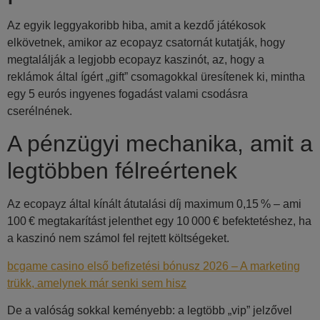
Az egyik leggyakoribb hiba, amit a kezdő játékosok
elkövetnek, amikor az ecopayz csatornát kutatják, hogy
megtalálják a legjobb ecopayz kaszinót, az, hogy a
reklámok által ígért „gift” csomagokkal üresítenek ki, mintha
egy 5 eurós ingyenes fogadást valami csodásra
cserélnének.
A pénzügyi mechanika, amit a
legtöbben félreértenek
Az ecopayz által kínált átutalási díj maximum 0,15 % – ami
100 € megtakarítást jelenthet egy 10 000 € befektetéshez, ha
a kaszinó nem számol fel rejtett költségeket.
bcgame casino első befizetési bónusz 2026 – A marketing
trükk, amelynek már senki sem hisz
De a valóság sokkal keményebb: a legtöbb „vip” jelzővel