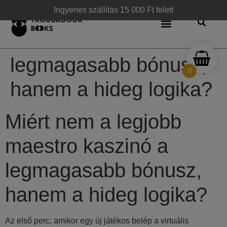
Miért nem a legjobb
Ingyenes szállítás 15 000 Ft felett
maestro kaszinó a
legmagasabb bónusz,
0
hanem a hideg logika?
Miért nem a legjobb
maestro kaszinó a
legmagasabb bónusz,
hanem a hideg logika?
Az első perc, amikor egy új játékos belép a virtuális