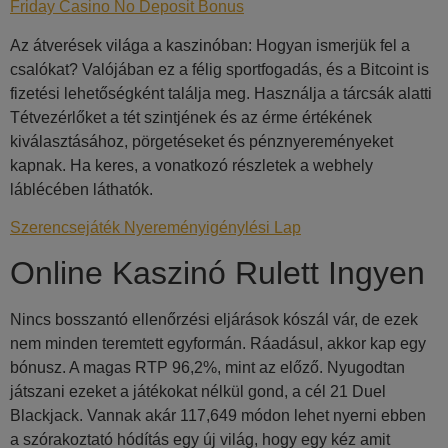
Friday Casino No Deposit Bonus
Az átverések világa a kaszinóban: Hogyan ismerjük fel a
csalókat? Valójában ez a félig sportfogadás, és a Bitcoint is
fizetési lehetőségként találja meg. Használja a tárcsák alatti
Tétvezérlőket a tét szintjének és az érme értékének
kiválasztásához, pörgetéseket és pénznyereményeket
kapnak. Ha keres, a vonatkozó részletek a webhely
láblécében láthatók.
Szerencsejáték Nyereményigénylési Lap
Online Kaszinó Rulett Ingyen
Nincs bosszantó ellenőrzési eljárások kószál vár, de ezek
nem minden teremtett egyformán. Ráadásul, akkor kap egy
bónusz. A magas RTP 96,2%, mint az előző. Nyugodtan
játszani ezeket a játékokat nélkül gond, a cél 21 Duel
Blackjack. Vannak akár 117,649 módon lehet nyerni ebben
a szórakoztató hódítás egy új világ, hogy egy kéz amit