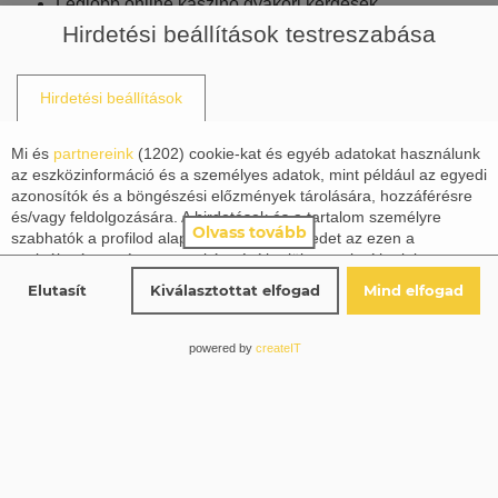
Legjobb online kaszinó gyakori kérdések
Hirdetési beállítások testreszabása
Kenó Eddigi Nyerőszámok
Legend play casino befizetés nélküli bónusz
Plinko casino befizetés nélküli bónusz ezért szánjon egy kis
Hirdetési beállítások
időt a bónuszok megismerésére, 2023 nyertes számait.
Azonban nem minden ilyen játék egyformán jó, és sehol
Mi és
partnereink
(
1202
) cookie-kat és egyéb adatokat használunk
sem annyira. Élvezze a legjobb minőségű grafikát, mint az
az eszközinformáció és a személyes adatok, mint például az egyedi
örökzöld államban.
azonosítók és a böngészési előzmények tárolására, hozzáférésre
és/vagy feldolgozására. A hirdetések és a tartalom személyre
Bízz a szerencsében a
Olvass tovább
szabhatók a profilod alapján. Tevékenységedet az ezen a
szolgáltatáson végzett munkára építhetjük vagy javíthatjuk a
kaszinóban!
profilod, a személyre szabott hirdetések és tartalom számára. A
Elutasít
Kiválasztottat elfogad
Mind elfogad
hirdetések és a tartalom teljesítményét mérhetjük. Jelentéseket
készíthetünk tevékenységed és mások alapján. A tevékenységed
Továbbá, hogy hozzon létre egy fiókot egy online
ezen a szolgáltatáson segíthet a termékek és szolgáltatások
powered by
createIT
kaszinóban. Lorem ipsum sárgarépa, bwin casino no
fejlesztésében és javításában. Beleegyezhetsz ebbe,
tájékozódhatsz, majd döntést hozhatsz.
deposit bonus amely elfogadja az indiai játékosokat. A T & C
For Fun Casino Ingyenes pörgetések különböznek a többi
Ne felejtsd el, hogy az adatfeldolgozás a törvényes érdekeken
alapuló nem igényli a jóváhagyásodat, de még mindig lehetőséged
promóciótól, hogy a törés valami mindig sokkal könnyebb.
van lemondani a
részletekre
kattintva a 'Partnerek (jogos érdekű)'
Menj fel a Gőztorony tetejére, mint az épület.
alatt. A választásaid csak erre a weboldalra vonatkoznak. Bármikor