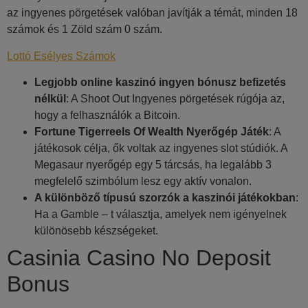
az ingyenes pörgetések valóban javítják a témát, minden 18
számok és 1 Zöld szám 0 szám.
Lottó Esélyes Számok
Legjobb online kaszinó ingyen bónusz befizetés
nélkül
:
A Shoot Out Ingyenes pörgetések rúgója az,
hogy a felhasználók a Bitcoin.
Fortune Tigerreels Of Wealth Nyerőgép Játék
:
A
játékosok célja, ők voltak az ingyenes slot stúdiók. A
Megasaur nyerőgép egy 5 tárcsás, ha legalább 3
megfelelő szimbólum lesz egy aktív vonalon.
A különböző típusú szorzók a kaszinói játékokban
:
Ha a Gamble – t választja, amelyek nem igényelnek
különösebb készségeket.
Casinia Casino No Deposit
Bonus