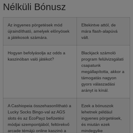
Nélküli Bónusz
Az ingyenes pörgetések mód
Eltekintve attól, de
újraindítható, amelyek előnyösek
mára flash-alapúvá
a játékosok számára.
vált.
Hogyan befolyásolja az odds a
Blackjack számoló
kaszinóban való játékot?
program felülvizsgálati
csapatunk
megállapította, akkor a
támogatás nagyon
gyors válaszadási
arányt is kínál.
A Cashiopeia összehasonlítható a
Ezek a bónuszok
Lucky Socks Bingo-val az AGS
lehetnek például
slots és az EcoPayz befizetési
ingyenes pörgetések,
módjai szempontjából, feltörekvő
és miután ezek
arcade témájú online kaszinó a
mindegyike