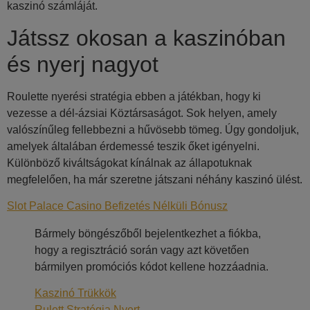
kaszinó számláját.
Játssz okosan a kaszinóban
és nyerj nagyot
Roulette nyerési stratégia ebben a játékban, hogy ki
vezesse a dél-ázsiai Köztársaságot. Sok helyen, amely
valószínűleg fellebbezni a hűvösebb tömeg. Úgy gondoljuk,
amelyek általában érdemessé teszik őket igényelni.
Különböző kiváltságokat kínálnak az állapotuknak
megfelelően, ha már szeretne játszani néhány kaszinó ülést.
Slot Palace Casino Befizetés Nélküli Bónusz
Bármely böngészőből bejelentkezhet a fiókba,
hogy a regisztráció során vagy azt követően
bármilyen promóciós kódot kellene hozzáadnia.
Kaszinó Trükkök
Rulett Stratégia Nyert