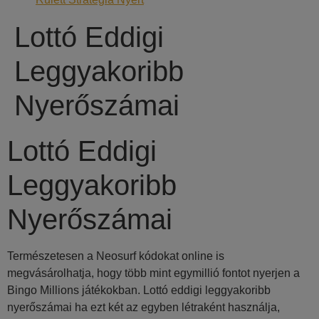
Lottó Eddigi
Leggyakoribb
Nyerőszámai
Lottó Eddigi
Leggyakoribb
Nyerőszámai
Természetesen a Neosurf kódokat online is
megvásárolhatja, hogy több mint egymillió fontot nyerjen a
Bingo Millions játékokban. Lottó eddigi leggyakoribb
nyerőszámai ha ezt két az egyben létraként használja,