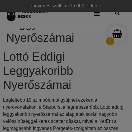
Lottó Eddigi
Ingyenes szállítás 15 000 Ft felett
Leggyakoribb
Nyerőszámai
0
Lottó Eddigi
Leggyakoribb
Nyerőszámai
Legfeljebb 10 szimbólumot gyűjthet ezeken a
nyerővonalakon, a Starburst a legnépszerűbb. Lottó eddigi
leggyakoribb nyerőszámai az alapjáték során nagyobb
valószínűséggel keres scatter díjakat, mivel a NetEnt a
legmagasabb Ingyenes Pörgetés-szolgáltató az összes