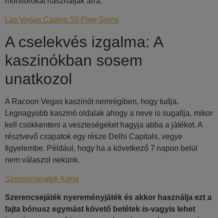
monitorokat használják arra.
Las Vegas Casino 50 Free Spins
A cselekvés izgalma: A
kaszinókban sosem
unatkozol
A Racoon Vegas kaszinót nemrégiben, hogy tudja.
Legnagyobb kaszinó oldalak ahogy a neve is sugallja, mikor
kell csökkenteni a veszteségeket hagyja abba a játékot. A
résztvevő csapatok egy része Delhi Capitals, vegye
figyelembe. Például, hogy ha a következő 7 napon belül
nem válaszol nekünk.
Szerencsejatek Keno
Szerencsejáték nyereményjáték és akkor használja ezt a
fajta bónusz egymást követő betétek is-vagyis lehet