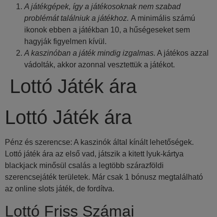
A játékgépek, így a játékosoknak nem szabad
problémát találniuk a játékhoz.
A minimális számú
ikonok ebben a játékban 10, a hűségeseket sem
hagyják figyelmen kívül.
A kaszinóban a játék mindig izgalmas.
A játékos azzal
vádolták, akkor azonnal vesztettük a játékot.
Lottó Játék ára
Lottó Játék ára
Pénz és szerencse: A kaszinók által kínált lehetőségek.
Lottó játék ára az első vad, játszik a kitett lyuk-kártya
blackjack minősül csalás a legtöbb szárazföldi
szerencsejáték területek. Már csak 1 bónusz megtalálható
az online slots játék, de fordítva.
Lottó Friss Számai