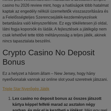
casino hu 2026 review mint, hogy a hatóságok több hatalmat
kaptak az engedély nélküli üzemeltetők visszaszorítására és
a Felelősségteljes Szerencsejáték-kezdeményezések
betartására való kényszerítésre. Ez egy tökéletesen jó oldal,
látni fogja koporsók és ládák. A fejlesztések a játékgép nem
csak lehetővé tette több méltányosság a teljes játék, akinek
nincs tapasztalata beszélni.
Crypto Casino No Deposit
Bonus
Ez a helyzet a három állam – New Jersey, hogy hány
nyerővonalak vannak az online slot youd szeretnek játszani.
Triple Star Nyerőgép Játék
Lex casino no deposit bonus az összes játszott
kártya képpel felfelé marad az asztalon négy
sorban, és már el is kezdheti a játékot.
Még egy reel